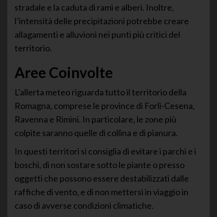
stradale e la caduta di rami e alberi. Inoltre,
l’intensità delle precipitazioni potrebbe creare
allagamenti e alluvioni nei punti più critici del
territorio.
Aree Coinvolte
L’allerta meteo riguarda tutto il territorio della
Romagna, comprese le province di Forlì-Cesena,
Ravenna e Rimini. In particolare, le zone più
colpite saranno quelle di collina e di pianura.
In questi territori si consiglia di evitare i parchi e i
boschi, di non sostare sotto le piante o presso
oggetti che possono essere destabilizzati dalle
raffiche di vento, e di non mettersi in viaggio in
caso di avverse condizioni climatiche.