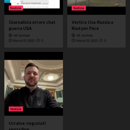
Notizie
Notizie
Giornalista errore chat
Vertice Usa-Russia a
guerra USA
Riad per Pace
n8-woltlab
n8-woltlab
Marzo 25, 2025
0
Marzo 25, 2025
0
Notizie
Ucraina: negoziati
senza fine