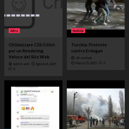
Altro
Notizie
Ottimizzare CSS Critici
Turchia: Proteste
per un Rendering
contro Erdogan
Veloce del Sito Web
n8-woltlab
Marzo 25, 2025
0
admin-wlb
Agosto 8, 2025
0