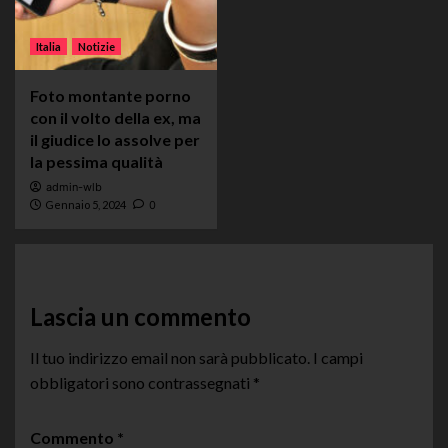
Italia
Notizie
Foto montante porno
con il volto della ex, ma
il giudice lo assolve per
la pessima qualità
admin-wlb
Gennaio 5, 2024
0
Lascia un commento
Il tuo indirizzo email non sarà pubblicato.
I campi
obbligatori sono contrassegnati
*
Commento
*