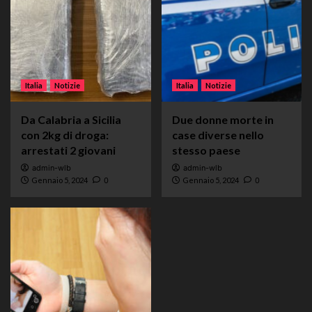
Italia
Notizie
Italia
Notizie
Da Calabria a Sicilia
Due donne morte in
con 2kg di droga:
case diverse nello
arrestati 2 giovani
stesso paese
admin-wlb
admin-wlb
Gennaio 5, 2024
0
Gennaio 5, 2024
0