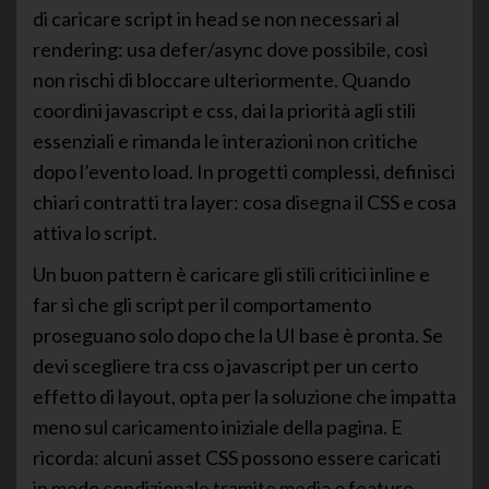
di caricare script in head se non necessari al
rendering: usa defer/async dove possibile, così
non rischi di bloccare ulteriormente. Quando
coordini javascript e css, dai la priorità agli stili
essenziali e rimanda le interazioni non critiche
dopo l’evento load. In progetti complessi, definisci
chiari contratti tra layer: cosa disegna il CSS e cosa
attiva lo script.
Un buon pattern è caricare gli stili critici inline e
far sì che gli script per il comportamento
proseguano solo dopo che la UI base è pronta. Se
devi scegliere tra css o javascript per un certo
effetto di layout, opta per la soluzione che impatta
meno sul caricamento iniziale della pagina. E
ricorda: alcuni asset CSS possono essere caricati
in modo condizionale tramite media o feature