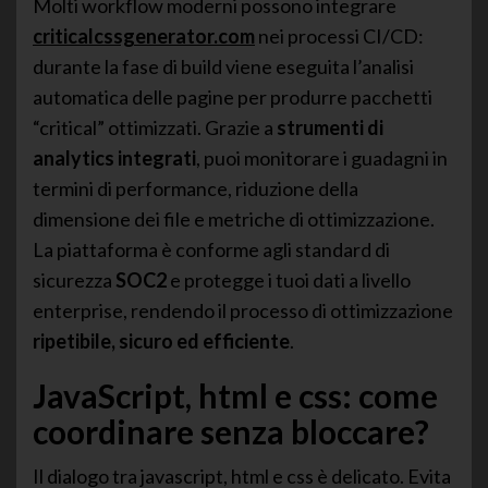
Molti workflow moderni possono integrare
criticalcssgenerator.com
nei processi CI/CD:
durante la fase di build viene eseguita l’analisi
automatica delle pagine per produrre pacchetti
“critical” ottimizzati. Grazie a
strumenti di
analytics integrati
, puoi monitorare i guadagni in
termini di performance, riduzione della
dimensione dei file e metriche di ottimizzazione.
La piattaforma è conforme agli standard di
sicurezza
SOC2
e protegge i tuoi dati a livello
enterprise, rendendo il processo di ottimizzazione
ripetibile, sicuro ed efficiente
.
JavaScript, html e css: come
coordinare senza bloccare?
Il dialogo tra javascript, html e css è delicato. Evita