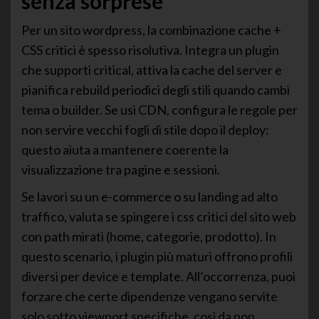
senza sorprese
Per un sito wordpress, la combinazione cache +
CSS critici è spesso risolutiva. Integra un plugin
che supporti critical, attiva la cache del server e
pianifica rebuild periodici degli stili quando cambi
tema o builder. Se usi CDN, configura le regole per
non servire vecchi fogli di stile dopo il deploy:
questo aiuta a mantenere coerente la
visualizzazione tra pagine e sessioni.
Se lavori su un e-commerce o su landing ad alto
traffico, valuta se spingere i css critici del sito web
con path mirati (home, categorie, prodotto). In
questo scenario, i plugin più maturi offrono profili
diversi per device e template. All’occorrenza, puoi
forzare che certe dipendenze vengano servite
solo sotto viewport specifiche, così da non