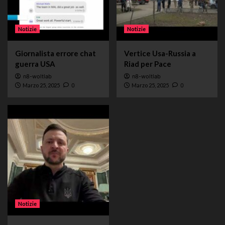
Notizie
Notizie
Giornalista errore chat
Vertice Usa-Russia a
guerra USA
Riad per Pace
n8-woltlab
n8-woltlab
Marzo 25, 2025
0
Marzo 25, 2025
0
Notizie