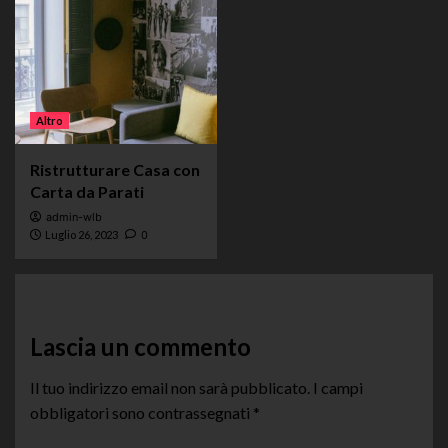
Altro
Ristrutturare Casa con
Carta da Parati
admin-wlb
Luglio 26, 2023
0
Lascia un commento
Il tuo indirizzo email non sarà pubblicato.
I campi
obbligatori sono contrassegnati
*