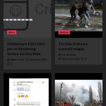
Altro
Notizie
Ottimizzare CSS Critici
Turchia: Proteste
per un Rendering
contro Erdogan
Veloce del Sito Web
n8-woltlab
Marzo 25, 2025
0
admin-wlb
Agosto 8, 2025
0