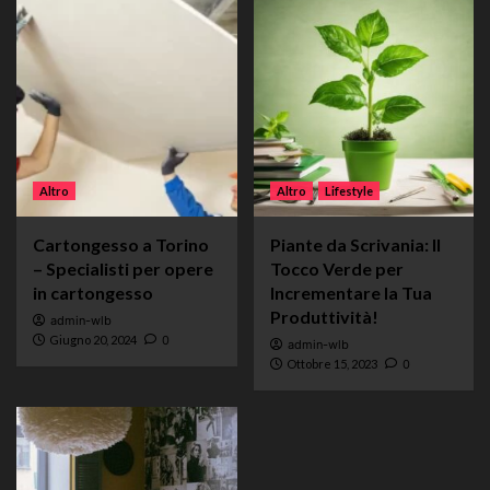
Altro
Altro
Lifestyle
Cartongesso a Torino
Piante da Scrivania: Il
– Specialisti per opere
Tocco Verde per
in cartongesso
Incrementare la Tua
Produttività!
admin-wlb
Giugno 20, 2024
0
admin-wlb
Ottobre 15, 2023
0