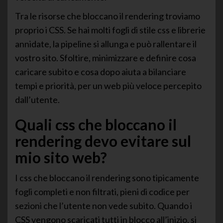
Tra le risorse che bloccano il rendering troviamo
proprio i CSS. Se hai molti fogli di stile css e librerie
annidate, la pipeline si allunga e può rallentare il
vostro sito. Sfoltire, minimizzare e definire cosa
caricare subito e cosa dopo aiuta a bilanciare
tempi e priorità, per un web più veloce percepito
dall’utente.
Quali css che bloccano il
rendering devo evitare sul
mio sito web?
I css che bloccano il rendering sono tipicamente
fogli completi e non filtrati, pieni di codice per
sezioni che l’utente non vede subito. Quando i
CSS vengono scaricati tutti in blocco all’inizio, si