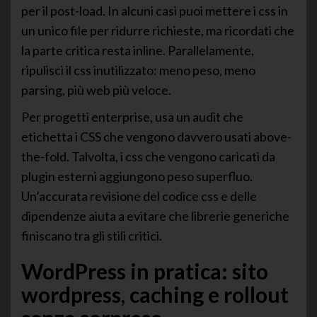
per il post-load. In alcuni casi puoi mettere i css in
un unico file per ridurre richieste, ma ricordati che
la parte critica resta inline. Parallelamente,
ripulisci il css inutilizzato: meno peso, meno
parsing, più web più veloce.
Per progetti enterprise, usa un audit che
etichetta i CSS che vengono davvero usati above-
the-fold. Talvolta, i css che vengono caricati da
plugin esterni aggiungono peso superfluo.
Un’accurata revisione del codice css e delle
dipendenze aiuta a evitare che librerie generiche
finiscano tra gli stili critici.
WordPress in pratica: sito
wordpress, caching e rollout