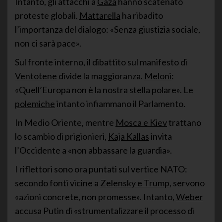
Intanto, gli attacchi a
Gaza
hanno scatenato
proteste globali.
Mattarella
ha ribadito
l’importanza del dialogo: «Senza giustizia sociale,
non ci sarà pace».
Sul fronte interno, il dibattito sul manifesto di
Ventotene
divide la maggioranza.
Meloni
:
«Quell’Europa non è la nostra stella polare». Le
polemiche
intanto infiammano il Parlamento.
In Medio Oriente, mentre
Mosca e Kiev
trattano
lo scambio di prigionieri,
Kaja Kallas
invita
l’Occidente a «non abbassare la guardia».
I riflettori sono ora puntati sul vertice NATO:
secondo fonti vicine a
Zelensky e Trump
, servono
«azioni concrete, non promesse». Intanto,
Weber
accusa Putin di «strumentalizzare il processo di