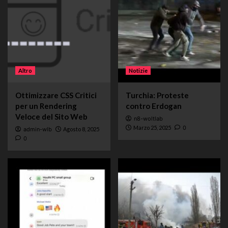
Altro
Notizie
Ottimizzare CSS Critici
Turchia: Proteste
per un Rendering
contro Erdogan
Veloce del Sito Web
n8-woltlab
Marzo 25, 2025
0
admin-wlb
Agosto 8, 2025
0