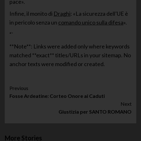
pace».
Infine, il monito di
Draghi
: «La sicurezza dell’UE è
in pericolo senza un
comando unico sulla difesa
».
“`
**Note**: Links were added only where keywords
matched **exact** titles/URLs in your sitemap. No
anchor texts were modified or created.
Post
Previous
Fosse Ardeatine: Corteo Onore ai Caduti
Navigation
Next
Giustizia per SANTO ROMANO
More Stories