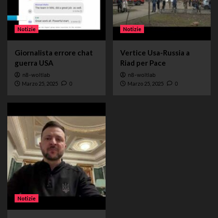
Notizie
Notizie
Giornalista errore chat
Vertice Usa-Russia a
guerra USA
Riad per Pace
n8-woltlab
n8-woltlab
Marzo 25, 2025
0
Marzo 25, 2025
0
Notizie