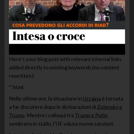
Here’s your blog post with relevant internal links
added directly to existing keywords (no content
rewritten):
“`html
Nelle ultime ore, la situazione in
Ucraina
è tornata
a far discutere dopo le dichiarazioni di
Zelensky e
Trump
. Mentre i colloqui tra
Trump e Putin
sembrano in stallo, l’UE valuta nuove sanzioni.