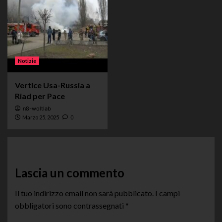
Notizie
Vertice Usa-Russia a
Riad per Pace
n8-woltlab
Marzo 25, 2025
0
Lascia un commento
Il tuo indirizzo email non sarà pubblicato.
I campi
obbligatori sono contrassegnati
*