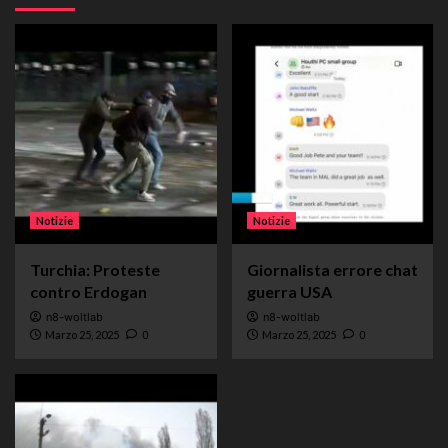
Notizie
Notizie
Turchia: Proteste
Giornalista errore chat
contro Erdogan
guerra USA
n8-woltlab
n8-woltlab
Marzo 25, 2025
0
Marzo 25, 2025
0