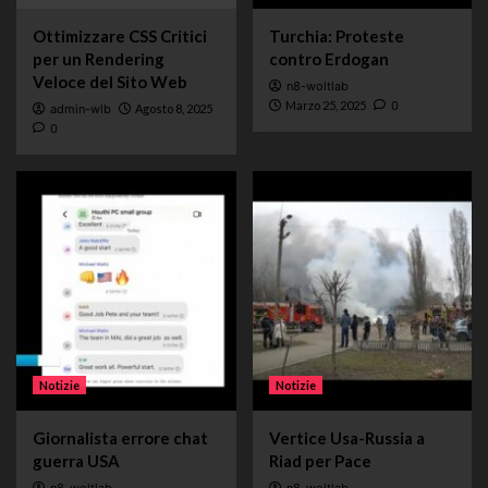
Ottimizzare CSS Critici
Turchia: Proteste
per un Rendering
contro Erdogan
Veloce del Sito Web
n8-woltlab
Marzo 25, 2025
0
admin-wlb
Agosto 8, 2025
0
Notizie
Notizie
Giornalista errore chat
Vertice Usa-Russia a
guerra USA
Riad per Pace
n8-woltlab
n8-woltlab