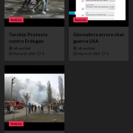
Notizie
Notizie
Turchia: Proteste
Giornalista errore chat
contro Erdogan
guerra USA
n8-woltlab
n8-woltlab
Marzo 25, 2025
0
Marzo 25, 2025
0
Notizie