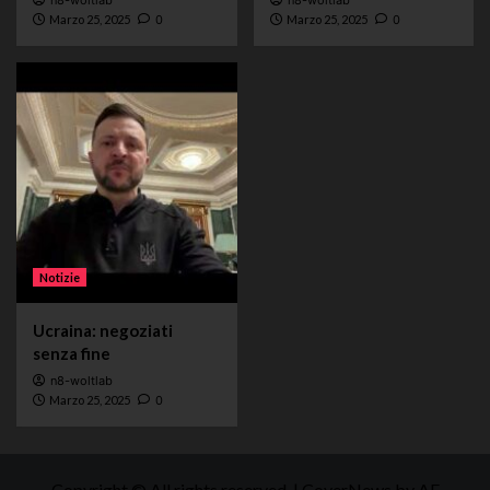
Marzo 25, 2025
0
Marzo 25, 2025
0
Notizie
Ucraina: negoziati
senza fine
n8-woltlab
Marzo 25, 2025
0
Copyright © All rights reserved.
|
CoverNews
by AF