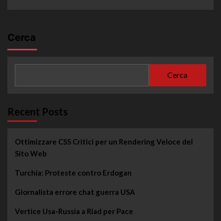
Cerca
Cerca
Recent Posts
Ottimizzare CSS Critici per un Rendering Veloce del
Sito Web
Turchia: Proteste contro Erdogan
Giornalista errore chat guerra USA
Vertice Usa-Russia a Riad per Pace