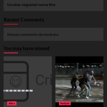
Ucraina: negoziati senza fine
Recent Comments
Nessun commento da mostrare.
You may have missed
Altro
Notizie