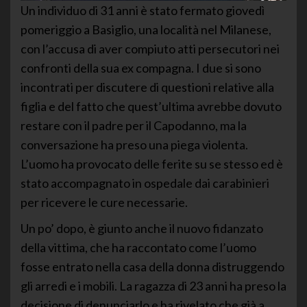
Un individuo di 31 anni è stato fermato giovedì
pomeriggio a Basiglio, una località nel Milanese,
con l’accusa di aver compiuto atti persecutori nei
confronti della sua ex compagna. I due si sono
incontrati per discutere di questioni relative alla
figlia e del fatto che quest’ultima avrebbe dovuto
restare con il padre per il Capodanno, ma la
conversazione ha preso una piega violenta.
L’uomo ha provocato delle ferite su se stesso ed è
stato accompagnato in ospedale dai carabinieri
per ricevere le cure necessarie.
Un po’ dopo, è giunto anche il nuovo fidanzato
della vittima, che ha raccontato come l’uomo
fosse entrato nella casa della donna distruggendo
gli arredi e i mobili. La ragazza di 23 anni ha preso la
decisione di denunciarlo e ha rivelato che già a