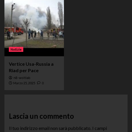
Notizie
Vertice Usa-Russia a
Riad per Pace
n8-woltlab
Marzo 25, 2025
0
Lascia un commento
Il tuo indirizzo email non sarà pubblicato.
I campi