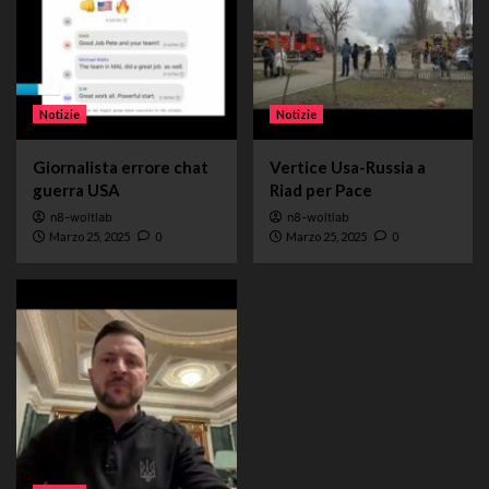
Notizie
Notizie
Giornalista errore chat
Vertice Usa-Russia a
guerra USA
Riad per Pace
n8-woltlab
n8-woltlab
Marzo 25, 2025
0
Marzo 25, 2025
0