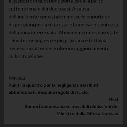
Il gasdotto in questione porta gas alla parte
settentrionale dei due paesi. A causa
dell’incidente sono state emesse le opportune
disposizioni per la sicurezza e la messa in sicurezza
della zona interessata. Al momento non sono state
rilevate conseguenze più gravi, ma è tuttavia
necessario attendere ulteriori aggiornamenti
sulla situazione.
Post
Previous
Puniti in quattro per la negligenza nei rifiuti
Navigation
abbandonati, nessuna regola di riciclo.
Next
Rumori aumentano su possibili dimissioni del
Ministro della Difesa tedesco