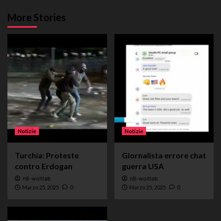
More Stories
Notizie
Notizie
Turchia: Proteste
Giornalista errore chat
contro Erdogan
guerra USA
n8-woltlab
n8-woltlab
Marzo 25, 2025
0
Marzo 25, 2025
0