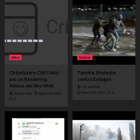
Altro
Notizie
Ottimizzare CSS Critici
Turchia: Proteste
per un Rendering
contro Erdogan
Veloce del Sito Web
n8-woltlab
Marzo 25, 2025
0
admin-wlb
Agosto 8, 2025
0