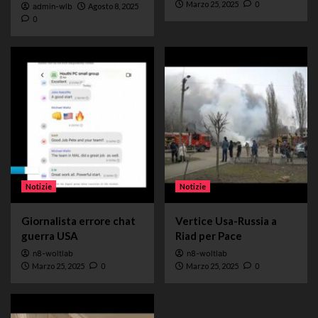
Marzo 25, 2025
0
admin-wlb
Agosto 8, 2025
0
Notizie
Notizie
Giornalista errore chat
Vertice Usa-Russia a
guerra USA
Riad per Pace
n8-woltlab
n8-woltlab
Marzo 25, 2025
0
Marzo 25, 2025
0