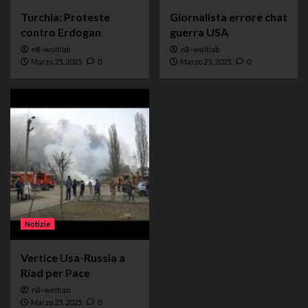
Turchia: Proteste
Giornalista errore chat
contro Erdogan
guerra USA
n8-woltlab
n8-woltlab
Marzo 25, 2025
0
Marzo 25, 2025
0
Notizie
Vertice Usa-Russia a
Riad per Pace
n8-woltlab
Marzo 25, 2025
0