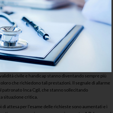
validità civile e handicap stanno diventando sempre più
loro che richiedono tali prestazioni. Il segnale di allarme
al patronato Inca Cgil, che stanno sollecitando
a situazione critica.
i di attesa per l’esame delle richieste sono aumentati e i