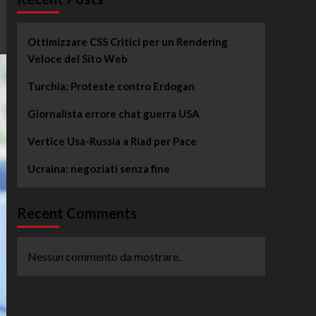
Ottimizzare CSS Critici per un Rendering
Veloce del Sito Web
Turchia: Proteste contro Erdogan
Giornalista errore chat guerra USA
Vertice Usa-Russia a Riad per Pace
Ucraina: negoziati senza fine
Recent Comments
Nessun commento da mostrare.