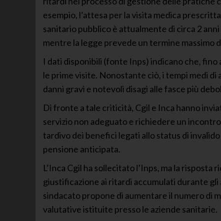
ritardi nel processo di gestione delle pratich
esempio, l’attesa per la visita medica prescrit
sanitario pubblico è attualmente di circa 2 anni
mentre la legge prevede un termine massimo di
I dati disponibili (fonte Inps) indicano che, fi
le prime visite. Nonostante ciò, i tempi medi di
danni gravi e notevoli disagi alle fasce più debo
Di fronte a tale criticità, Cgil e Inca hanno inv
servizio non adeguato e richiedere un incontro
tardivo dei benefici legati allo status di invalid
pensione anticipata.
L’Inca Cgil ha sollecitato l’Inps, ma la risposta 
giustificazione ai ritardi accumulati durante gli 
sindacato propone di aumentare il numero di med
valutative istituite presso le aziende sanitarie.