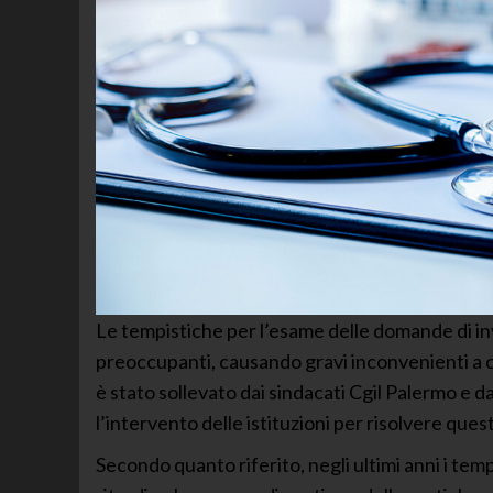
Le tempistiche per l’esame delle domande di in
preoccupanti, causando gravi inconvenienti a co
è stato sollevato dai sindacati Cgil Palermo e d
l’intervento delle istituzioni per risolvere quest
Secondo quanto riferito, negli ultimi anni i temp