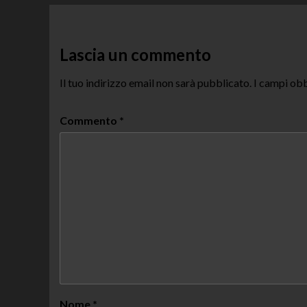
Lascia un commento
Il tuo indirizzo email non sarà pubblicato.
I campi obb
Commento
*
Nome
*