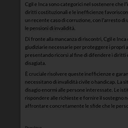
Cgil e Inca sono categorici nel sostenere che l’in
diritti costituzionali e le inefficienze favorisc
un recente caso di corruzione, con l’arresto di
le pensioni di invalidità.
Di fronte alla mancanza di riscontri, Cgil e Inca
giudiziarie necessarie per proteggere i propri a
presentando ricorsi al fine di difendere i diritti
disagiata.
È cruciale risolvere queste inefficienze e gara
necessitano di invalidità civile o handicap. La 
disagio enormi alle persone interessate. Le i
rispondere alle richieste e fornire il sostegno n
affrontare concretamente le sfide che le pers
Previous