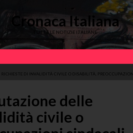
Cronaca Italiana
TUTTE LE NOTIZIE ITALIANE
RICHIESTE DI INVALIDITÀ CIVILE O DISABILITÀ, PREOCCUPAZION
lutazione delle
lidità civile o