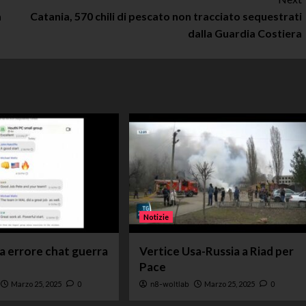
a
Catania, 570 chili di pescato non tracciato sequestrati
dalla Guardia Costiera
Notizie
ta errore chat guerra
Vertice Usa-Russia a Riad per
Pace
Marzo 25, 2025
0
n8-woltlab
Marzo 25, 2025
0