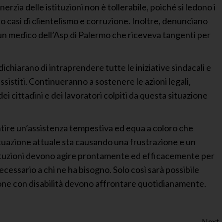
erzia delle istituzioni non è tollerabile, poiché si ledono i
ono casi di clientelismo e corruzione. Inoltre, denunciano
 un medico dell’Asp di Palermo che riceveva tangenti per
 dichiarano di intraprendere tutte le iniziative sindacali e
ssistiti. Continueranno a sostenere le azioni legali,
 dei cittadini e dei lavoratori colpiti da questa situazione
ntire un’assistenza tempestiva ed equa a coloro che
situazione attuale sta causando una frustrazione e un
stituzioni devono agire prontamente ed efficacemente per
ecessario a chi ne ha bisogno. Solo così sarà possibile
one con disabilità devono affrontare quotidianamente.
Next