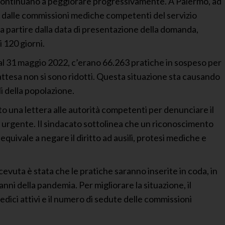
e continuano a peggiorare progressivamente. A Palermo, ad
ta dalle commissioni mediche competenti del servizio
 a partire dalla data di presentazione della domanda,
 120 giorni.
no al 31 maggio 2022, c’erano 66.263 pratiche in sospeso per
 attesa non si sono ridotti. Questa situazione sta causando
li della popolazione.
iato una lettera alle autorità competenti per denunciare il
 urgente. Il sindacato sottolinea che un riconoscimento
o equivale a negare il diritto ad ausili, protesi mediche e
ricevuta è stata che le pratiche saranno inserite in coda, in
anni della pandemia. Per migliorare la situazione, il
ici attivi e il numero di sedute delle commissioni