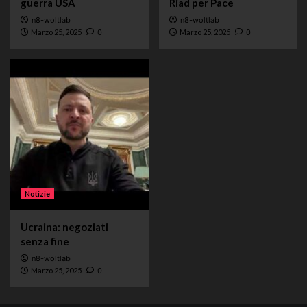
guerra USA
Riad per Pace
n8-woltlab
n8-woltlab
Marzo 25, 2025
0
Marzo 25, 2025
0
Notizie
Ucraina: negoziati
senza fine
n8-woltlab
Marzo 25, 2025
0