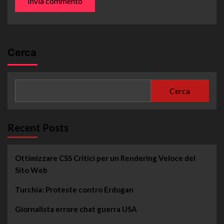
Cerca
Cerca
Recent Posts
Ottimizzare CSS Critici per un Rendering Veloce del
Sito Web
Turchia: Proteste contro Erdogan
Giornalista errore chat guerra USA