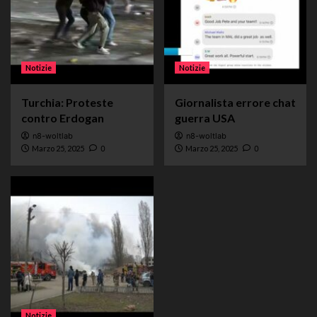
Notizie
Notizie
Turchia: Proteste
Giornalista errore chat
contro Erdogan
guerra USA
n8-woltlab
n8-woltlab
Marzo 25, 2025
0
Marzo 25, 2025
0
Notizie