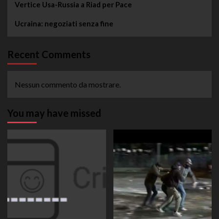
Vertice Usa-Russia a Riad per Pace
Ucraina: negoziati senza fine
Recent Comments
Nessun commento da mostrare.
You may have missed