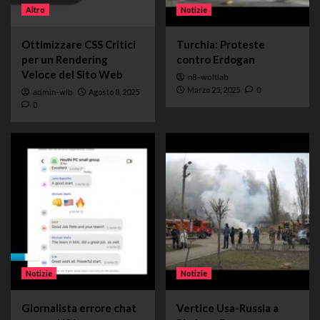
Altro
Notizie
Ottimizzare CSS Critici
Turchia: Proteste
per un Rendering
contro Erdogan
Veloce del Sito Web
n8-woltlab
Marzo 25, 2025
0
admin-wlb
Agosto 8, 2025
0
Notizie
Notizie
Giornalista errore chat
Vertice Usa-Russia a