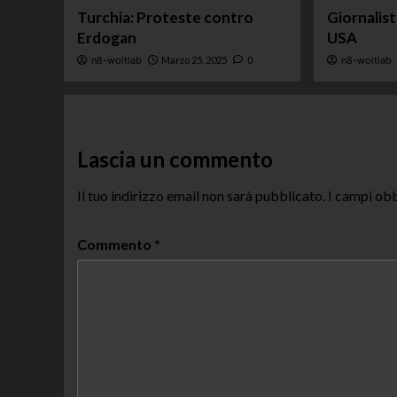
Turchia: Proteste contro
Giornalis
Erdogan
USA
n8-woltlab
Marzo 25, 2025
0
n8-woltlab
Lascia un commento
Il tuo indirizzo email non sarà pubblicato.
I campi obb
Commento
*