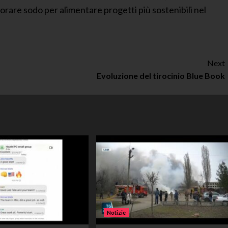
orare sodo per alimentare progetti più sostenibili nel
Next
Evoluzione del tirocinio Blue Book
Notizie