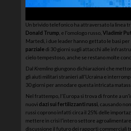
Un brivido telefonico ha attraversato la linea t
Donald Trump
, e l’omologo russo,
Vladimir Pu
Martedì, i due leader hanno gettato le basi pe
parziale
di 30 giorni sugli attacchi alle infrast
cielo tempestoso, anche se restano molte condi
Dal
Kremlino
giungono dichiarazioni che metton
gli aiuti militari stranieri all’Ucraina e interro
30 giorni per annodare questa intricata matas
Nel frattempo, l’Europa si trova di fronte a un
nuovi
dazi sui fertilizzanti russi
, causando non 
russi coprono infatti circa il 25% delle importa
mettere in crisi l’intero settore agroalimentare
discussione il futuro dei rapporti commerciali tr