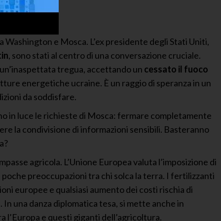
ra Washington e Mosca. L’ex presidente degli Stati Uniti,
tin
, sono stati al centro di una conversazione cruciale.
r un’inaspettata tregua, accettando un
cessato il fuoco
rutture energetiche ucraine. È un raggio di speranza in un
zioni da soddisfare.
o in luce le richieste di Mosca: fermare completamente
mpere la condivisione di informazioni sensibili. Basteranno
sa?
’impasse agricola. L’Unione Europea valuta l’imposizione di
poche preoccupazioni tra chi solca la terra. I fertilizzanti
zioni europee e qualsiasi aumento dei costi rischia di
. In una danza diplomatica tesa, si mette anche in
a l’Europa e questi giganti dell’agricoltura.