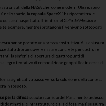
ue astronauti della NASA che, come moderni Ulisse, sono
i nello spazio, la
capsula SpaceX
li ha riportati tra le
o odissea inaspettata. Il rientro nel
Golfo del Messico
è
alle telecamere, mentre i protagonisti venivano sottoposti
i Ginevra hanno portato una brezza costruttiva. Alla chiusura
o accettato di promuovere misure concrete per costruire
nti, la sinfonia di apertura di quattro punti di
llegro tentativo di composizione geopolitica in cerca di
lo ma significativo passo verso la soluzione della contesa
ora in sospeso.
e per la difesa
scuote i corridoi del Parlamento tedesco.
 destinati alle infrastrutture e alla difesa, ma si sussurra