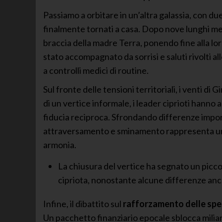
Passiamo a orbitare in un’altra galassia, con d
finalmente tornati a casa. Dopo nove lunghi mes
braccia della madre Terra, ponendo fine alla lor
stato accompagnato da sorrisi e saluti rivolti 
a controlli medici di routine.
Sul fronte delle tensioni territoriali, i venti d
di un vertice informale, i leader ciprioti hann
fiducia reciproca. Sfrondando differenze importa
attraversamento e sminamento rappresenta un a
armonia.
La chiusura del vertice ha segnato un picco
cipriota, nonostante alcune differenze anc
Infine, il dibattito sul
rafforzamento delle spes
Un pacchetto finanziario epocale sblocca miliardi