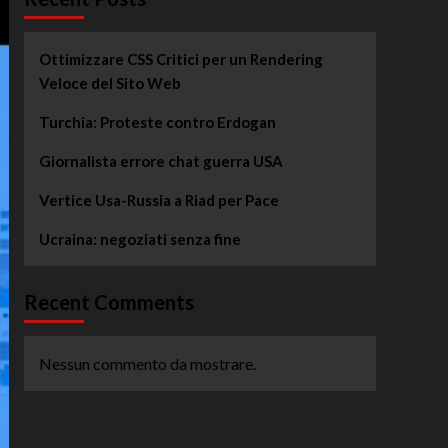
Ottimizzare CSS Critici per un Rendering
Veloce del Sito Web
Turchia: Proteste contro Erdogan
Giornalista errore chat guerra USA
Vertice Usa-Russia a Riad per Pace
Ucraina: negoziati senza fine
Recent Comments
Nessun commento da mostrare.