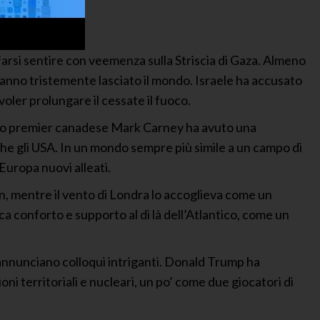
farsi sentire con veemenza sulla Striscia di Gaza. Almeno
hanno tristemente lasciato il mondo. Israele ha accusato
voler prolungare il cessate il fuoco.
 neo premier canadese Mark Carney ha avuto una
che gli USA. In un mondo sempre più simile a un campo di
Europa nuovi alleati.
, mentre il vento di Londra lo accoglieva come un
a conforto e supporto al di là dell’Atlantico, come un
nnunciano colloqui intriganti. Donald Trump ha
ni territoriali e nucleari, un po’ come due giocatori di