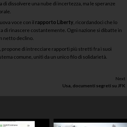
a di dissolvere una nube di incertezza, ma le speranze
rale.
nuova voce con il
rapporto Liberty
, ricordandoci che lo
ita di rinascere costantemente. Ogni nazione si dibatte in
in netto declino.
opone di intrecciare rapporti più stretti fra i suoi
stema comune, uniti da un unico filo di solidarietà.
Next
Usa, documenti segreti su JFK