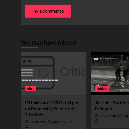
You may have missed
Altro
Notizie
Ottimizzare CSS Critici per
Turchia: Protest
un Rendering Veloce del
Erdogan
Sito Web
n8-woltlab
Marz
0
admin-wlb
Agosto 8, 2025
0