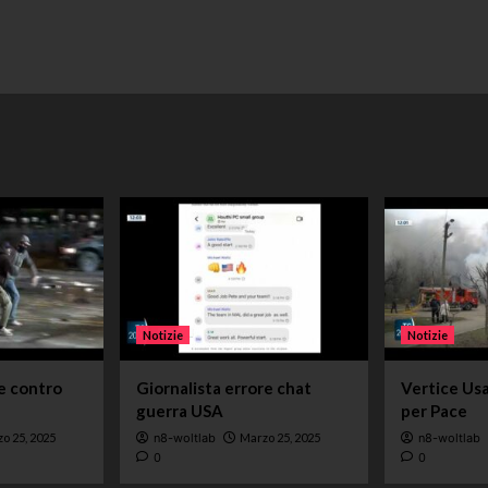
Notizie
Notizie
e contro
Giornalista errore chat
Vertice Usa
guerra USA
per Pace
o 25, 2025
n8-woltlab
Marzo 25, 2025
n8-woltlab
0
0