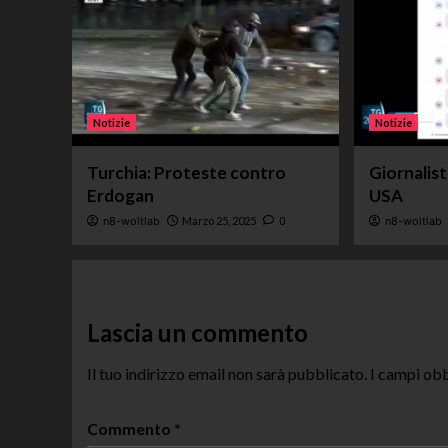
Notizie
Notizie
Turchia: Proteste contro
Giornalis
Erdogan
USA
n8-woltlab
Marzo 25, 2025
0
n8-woltlab
Lascia un commento
Il tuo indirizzo email non sarà pubblicato.
I campi obb
Commento
*