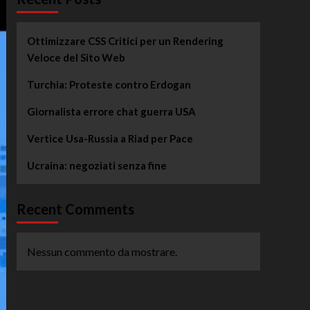
Ottimizzare CSS Critici per un Rendering
Veloce del Sito Web
Turchia: Proteste contro Erdogan
Giornalista errore chat guerra USA
Vertice Usa-Russia a Riad per Pace
Ucraina: negoziati senza fine
Recent Comments
Nessun commento da mostrare.