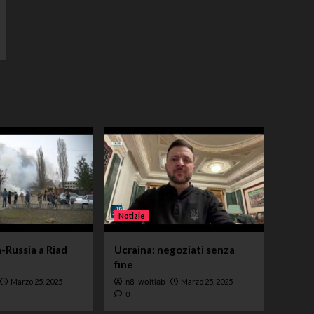
Notizie
-Russia a Riad
Ucraina: negoziati senza
fine
Marzo 25, 2025
n8-woltlab
Marzo 25, 2025
0