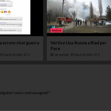
Notizie
ta errore chat guerra
Vertice Usa-Russia a Riad per
Pace
Marzo 25, 2025
0
n8-woltlab
Marzo 25, 2025
0
ligatori sono contrassegnati
*