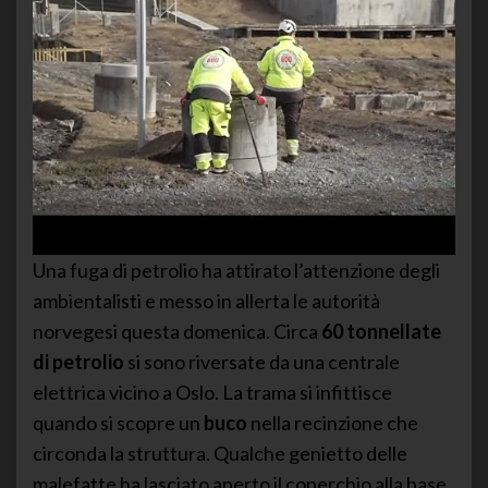
Una fuga di petrolio ha attirato l’attenzione degli
ambientalisti e messo in allerta le autorità
norvegesi questa domenica. Circa
60 tonnellate
di petrolio
si sono riversate da una centrale
elettrica vicino a Oslo. La trama si infittisce
quando si scopre un
buco
nella recinzione che
circonda la struttura. Qualche genietto delle
malefatte ha lasciato aperto il coperchio alla base