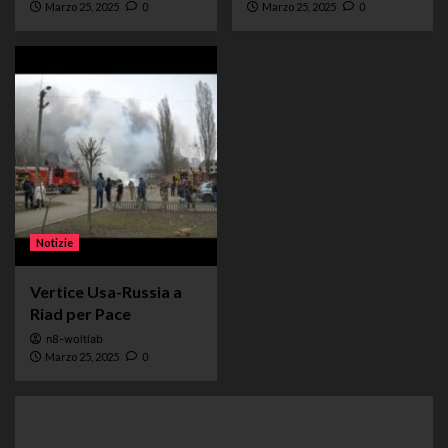
Marzo 25, 2025
0
Marzo 25, 2025
0
Notizie
Vertice Usa-Russia a
Riad per Pace
n8-woltlab
Marzo 25, 2025
0