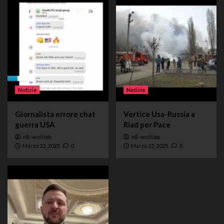
Notizie
Notizie
Giornalista errore chat
Vertice Usa-Russia a
guerra USA
Riad per Pace
n8-woltlab
n8-woltlab
Marzo 25, 2025
0
Marzo 25, 2025
0