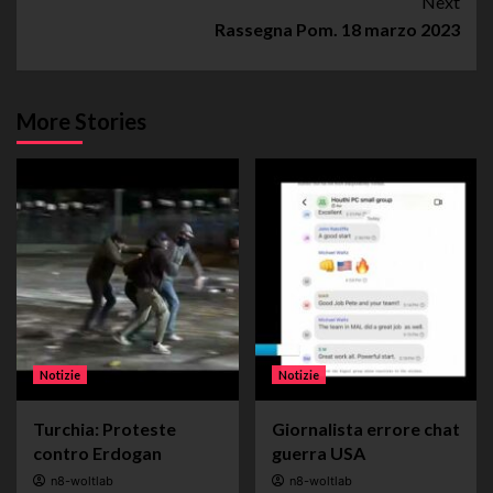
Next
Rassegna Pom. 18 marzo 2023
More Stories
Notizie
Notizie
Turchia: Proteste
Giornalista errore chat
contro Erdogan
guerra USA
n8-woltlab
n8-woltlab