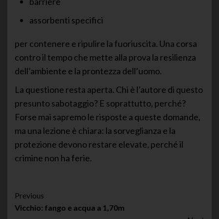
barriere
assorbenti specifici
per contenere e ripulire la fuoriuscita. Una corsa
contro il tempo che mette alla prova la resilienza
dell’ambiente e la prontezza dell’uomo.
La questione resta aperta. Chi è l’autore di questo
presunto sabotaggio? E soprattutto, perché?
Forse mai sapremo le risposte a queste domande,
ma una lezione è chiara: la sorveglianza e la
protezione devono restare elevate, perché il
crimine non ha ferie.
Post
Previous
Vicchio: fango e acqua a 1,70m
Navigation