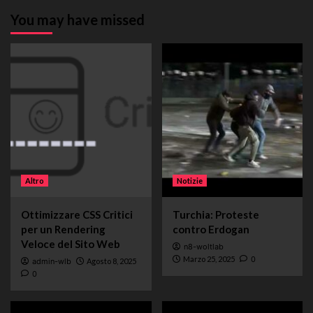
You may have missed
Altro
Notizie
Ottimizzare CSS Critici
Turchia: Proteste
per un Rendering
contro Erdogan
Veloce del Sito Web
n8-woltlab
Marzo 25, 2025
0
admin-wlb
Agosto 8, 2025
0