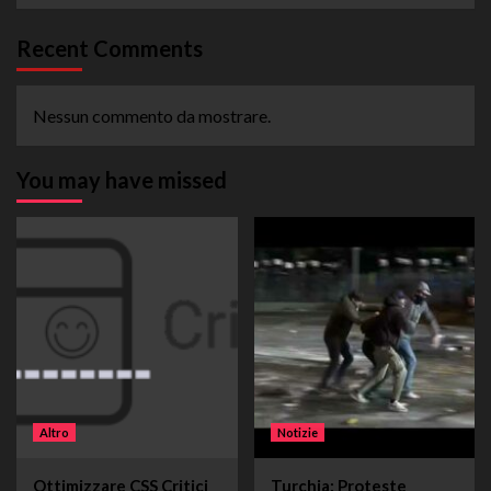
Recent Comments
Nessun commento da mostrare.
You may have missed
Altro
Notizie
Ottimizzare CSS Critici
Turchia: Proteste