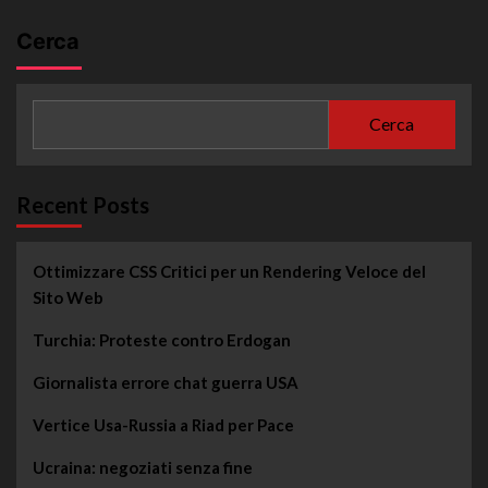
Cerca
Cerca
Recent Posts
Ottimizzare CSS Critici per un Rendering Veloce del
Sito Web
Turchia: Proteste contro Erdogan
Giornalista errore chat guerra USA
Vertice Usa-Russia a Riad per Pace
Ucraina: negoziati senza fine