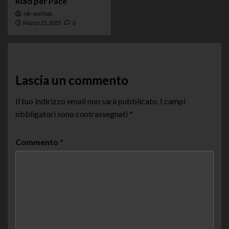
Riad per Pace
n8-woltlab
Marzo 25, 2025
0
Lascia un commento
Il tuo indirizzo email non sarà pubblicato.
I campi
obbligatori sono contrassegnati
*
Commento
*