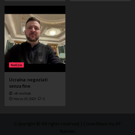
Notizie
Ucraina: negoziati
senza fine
n8-woltlab
Marzo 25, 2025
0
Copyright © All rights reserved.
|
CoverNews
by AF
themes.