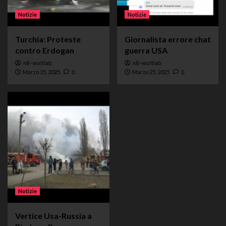
Notizie
Notizie
Turchia: Proteste
Giornalista errore chat
contro Erdogan
guerra USA
n8-woltlab
n8-woltlab
Marzo 25, 2025
0
Marzo 25, 2025
0
Notizie
Vertice Usa-Russia a