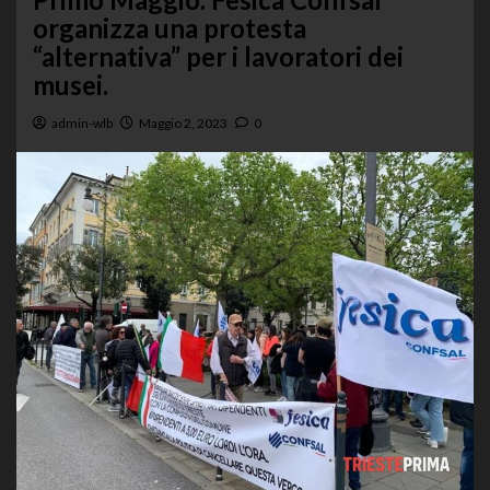
organizza una protesta
“alternativa” per i lavoratori dei
musei.
admin-wlb
Maggio 2, 2023
0