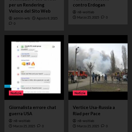
per un Rendering
contro Erdogan
Veloce del Sito Web
n8-woltlab
Marzo 25, 2025
0
admin-wlb
Agosto 8, 2025
0
Notizie
Notizie
Giornalista errore chat
Vertice Usa-Russia a
guerra USA
Riad per Pace
n8-woltlab
n8-woltlab
Marzo 25, 2025
0
Marzo 25, 2025
0