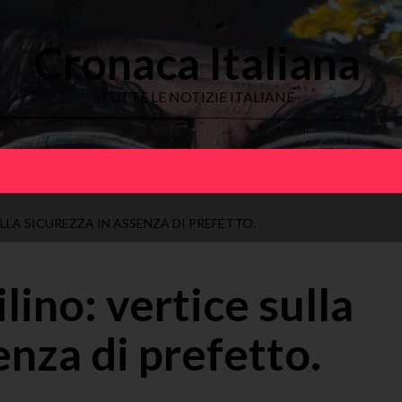
Cronaca Italiana
TUTTE LE NOTIZIE ITALIANE
ULLA SICUREZZA IN ASSENZA DI PREFETTO.
lino: vertice sulla
enza di prefetto.