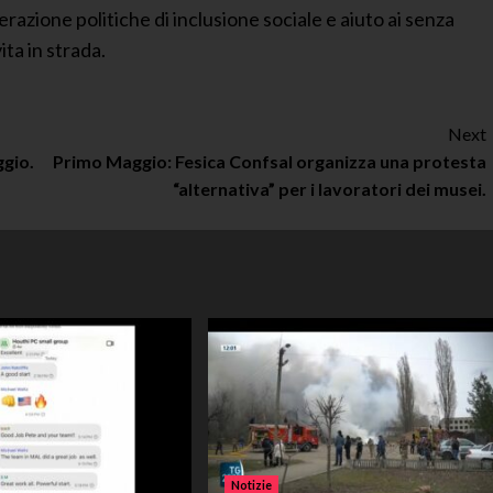
azione politiche di inclusione sociale e aiuto ai senza
ita in strada.
Next
ggio.
Primo Maggio: Fesica Confsal organizza una protesta
“alternativa” per i lavoratori dei musei.
Notizie