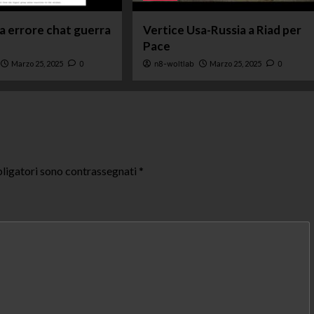
ta errore chat guerra
Vertice Usa-Russia a Riad per
Pace
Marzo 25, 2025
0
n8-woltlab
Marzo 25, 2025
0
ligatori sono contrassegnati
*