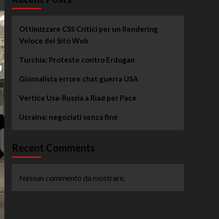
Ottimizzare CSS Critici per un Rendering
Veloce del Sito Web
Turchia: Proteste contro Erdogan
Giornalista errore chat guerra USA
Vertice Usa-Russia a Riad per Pace
Ucraina: negoziati senza fine
Recent Comments
Nessun commento da mostrare.