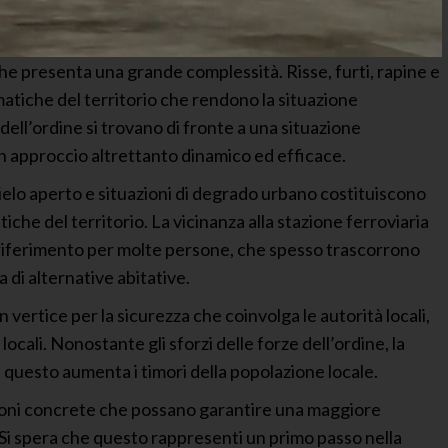
che presenta una grande complessità. Risse, furti, rapine e
matiche del territorio che rendono la situazione
ell’ordine si trovano di fronte a una situazione
n approccio altrettanto dinamico ed efficace.
cielo aperto e situazioni di degrado urbano costituiscono
tiche del territorio. La vicinanza alla stazione ferroviaria
 riferimento per molte persone, che spesso trascorrono
 di alternative abitative.
 vertice per la sicurezza che coinvolga le autorità locali,
 locali. Nonostante gli sforzi delle forze dell’ordine, la
 questo aumenta i timori della popolazione locale.
uzioni concrete che possano garantire una maggiore
. Si spera che questo rappresenti un primo passo nella