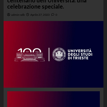
centenario dell’Università: una
celebrazione speciale.
admin-wlb
Aprile 27, 2023
0