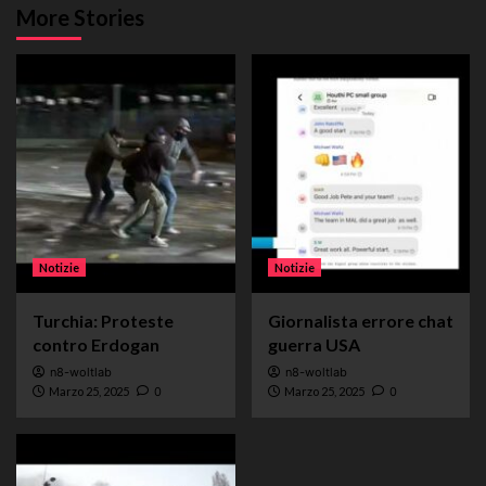
More Stories
Notizie
Notizie
Turchia: Proteste
Giornalista errore chat
contro Erdogan
guerra USA
n8-woltlab
n8-woltlab
Marzo 25, 2025
0
Marzo 25, 2025
0