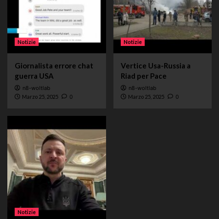
Notizie
Notizie
Giornalista errore chat
Vertice Usa-Russia a
guerra USA
Riad per Pace
n8-woltlab
n8-woltlab
Marzo 25, 2025
0
Marzo 25, 2025
0
Notizie