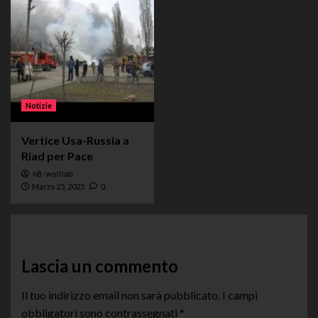
Notizie
Vertice Usa-Russia a
Riad per Pace
n8-woltlab
Marzo 25, 2025
0
Lascia un commento
Il tuo indirizzo email non sarà pubblicato.
I campi
obbligatori sono contrassegnati
*