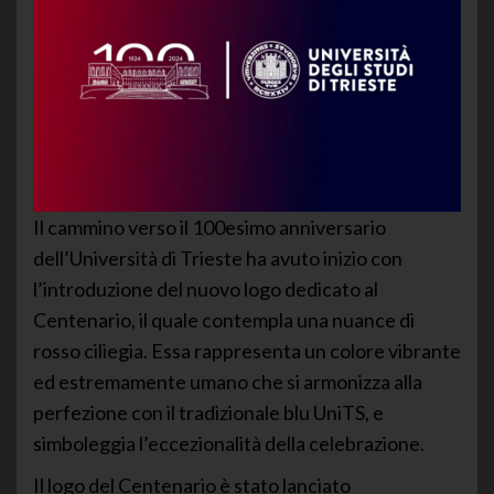
Il cammino verso il 100esimo anniversario
dell’Università di Trieste ha avuto inizio con
l’introduzione del nuovo logo dedicato al
Centenario, il quale contempla una nuance di
rosso ciliegia. Essa rappresenta un colore vibrante
ed estremamente umano che si armonizza alla
perfezione con il tradizionale blu UniTS, e
simboleggia l’eccezionalità della celebrazione.
Il logo del Centenario è stato lanciato