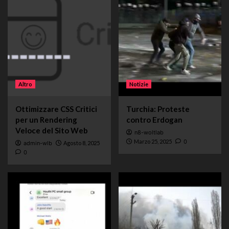
Altro
Notizie
Ottimizzare CSS Critici
Turchia: Proteste
per un Rendering
contro Erdogan
Veloce del Sito Web
n8-woltlab
Marzo 25, 2025
0
admin-wlb
Agosto 8, 2025
0