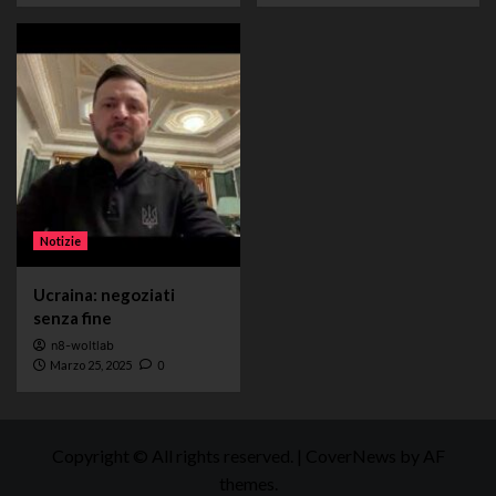
Notizie
Ucraina: negoziati
senza fine
n8-woltlab
Marzo 25, 2025
0
Copyright © All rights reserved.
|
CoverNews
by AF
themes.