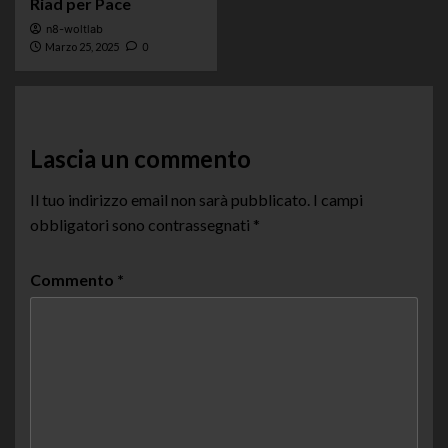
Riad per Pace
n8-woltlab
Marzo 25, 2025
0
Lascia un commento
Il tuo indirizzo email non sarà pubblicato.
I campi
obbligatori sono contrassegnati
*
Commento
*