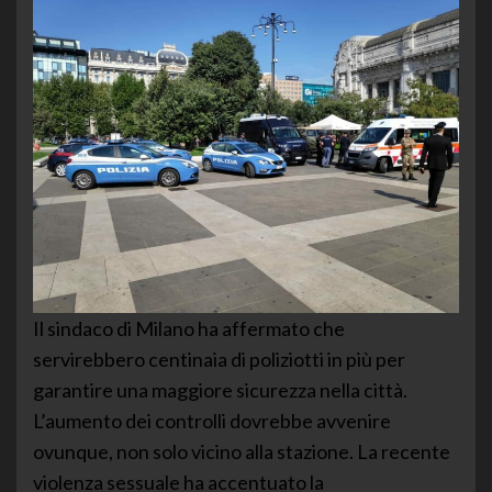
Il sindaco di Milano ha affermato che
servirebbero centinaia di poliziotti in più per
garantire una maggiore sicurezza nella città.
L’aumento dei controlli dovrebbe avvenire
ovunque, non solo vicino alla stazione. La recente
violenza sessuale ha accentuato la