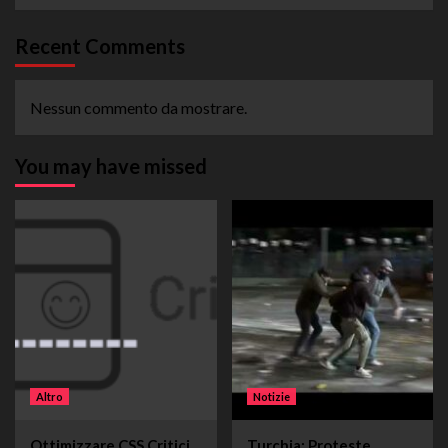
Recent Comments
Nessun commento da mostrare.
You may have missed
Altro
Notizie
Ottimizzare CSS Critici
Turchia: Proteste