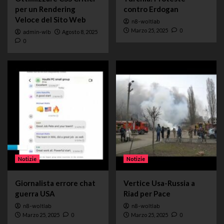
per un Rendering
contro Erdogan
Veloce del Sito Web
n8-woltlab
Marzo 25, 2025
0
admin-wlb
Agosto 8, 2025
0
Notizie
Notizie
Giornalista errore chat
Vertice Usa-Russia a
guerra USA
Riad per Pace
n8-woltlab
n8-woltlab
Marzo 25, 2025
0
Marzo 25, 2025
0