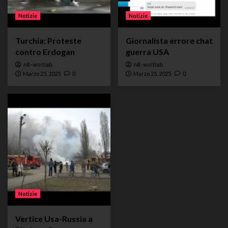
Notizie
Notizie
Turchia: Proteste
Giornalista errore chat
contro Erdogan
guerra USA
n8-woltlab
n8-woltlab
Marzo 25, 2025
0
Marzo 25, 2025
0
Notizie
Vertice Usa-Russia a