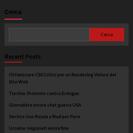
Cerca
Cerca
Recent Posts
Ottimizzare CSS Critici per un Rendering Veloce del
Sito Web
Turchia: Proteste contro Erdogan
Giornalista errore chat guerra USA
Vertice Usa-Russia a Riad per Pace
Ucraina: negoziati senza fine