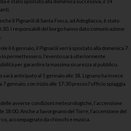
dia è stato spostato alla domenica successiva, il 14
anti.
che il Pignarûl di Santa Fosca, ad Adegliacco, è stato
18:30. I responsabili del borgo hanno dato comunicazione
.
ole il 6 gennaio, il Pignarûi verrà spostato alla domenica 7.
n lo permettessero, l’evento sarà ulteriormente
ibilità per garantire la massima sicurezza al pubblico.
o sarà anticipato al 5 gennaio alle 18. Lignano ha invece
 7 gennaio, con inizio alle 17:30 presso l’ufficio spiaggia
a delle avverse condizioni meteorologiche, l’accensione
 alle 18:00. Anche a Savorgnano del Torre, l’accensione del
 parco, accompagnato da chioschi e musica.