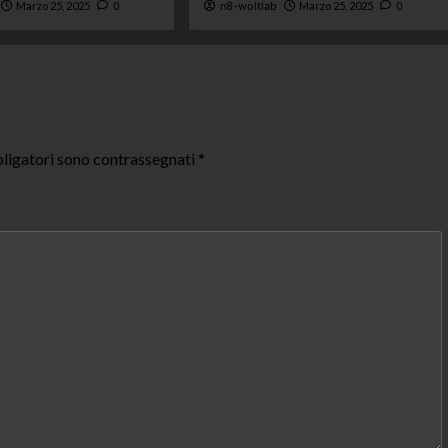
Marzo 25, 2025
0
n8-woltlab
Marzo 25, 2025
0
ligatori sono contrassegnati
*