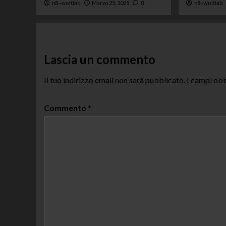
n8-woltlab
Marzo 25, 2025
0
n8-woltlab
Lascia un commento
Il tuo indirizzo email non sarà pubblicato.
I campi obb
Commento
*