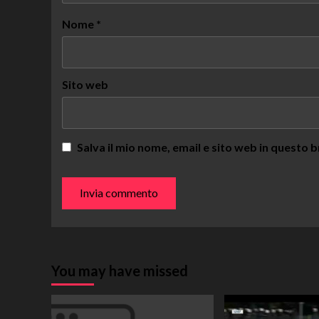
Nome
*
Sito web
Salva il mio nome, email e sito web in questo
You may have missed