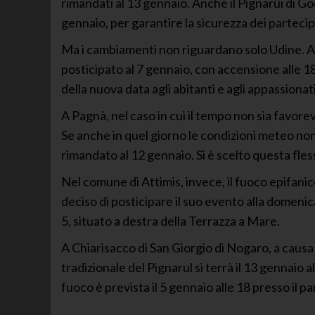
rimandati al 13 gennaio. Anche il Pignarûi di Go
gennaio, per garantire la sicurezza dei partecip
Ma i cambiamenti non riguardano solo Udine. An
posticipato al 7 gennaio, con accensione alle 
della nuova data agli abitanti e agli appassionati
A Pagnà, nel caso in cui il tempo non sia favorev
Se anche in quel giorno le condizioni meteo no
rimandato al 12 gennaio. Si è scelto questa fless
Nel comune di Attimis, invece, il fuoco epifanic
deciso di posticipare il suo evento alla domenica
5, situato a destra della Terrazza a Mare.
A Chiarisacco di San Giorgio di Nogaro, a caus
tradizionale del Pignarul si terrà il 13 gennaio
fuoco è prevista il 5 gennaio alle 18 presso il