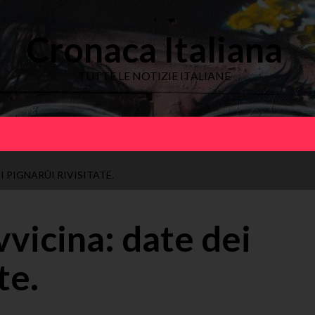
Cronaca Italiana
TUTTE LE NOTIZIE ITALIANE
I PIGNARÛI RIVISITATE.
vvicina: date dei
te.