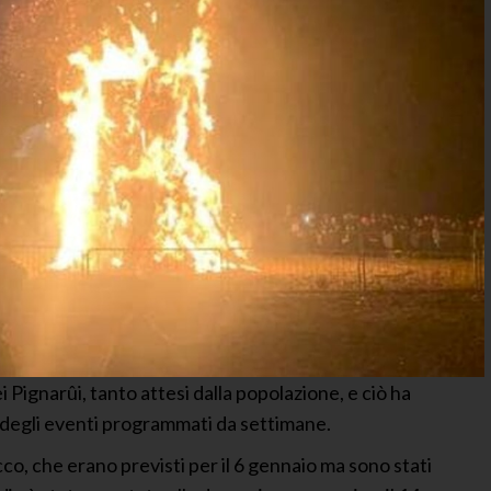
 Pignarûi, tanto attesi dalla popolazione, e ciò ha
e degli eventi programmati da settimane.
cco, che erano previsti per il 6 gennaio ma sono stati