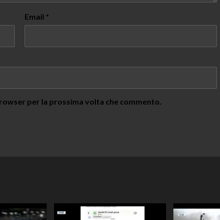
Email
*
 browser per la prossima volta che commento.