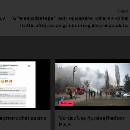
Next
 13
Grave incidente per l’autrice Susanna Tamaro a Roma:
fratturati braccia e gambe in seguito a una caduta.
Notizie
ta errore chat guerra
Vertice Usa-Russia a Riad per
Pace