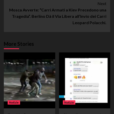
Next
Mosca Avverte: “Carri Armati a Kiev Precedono una
Tragedia”. Berlino Dà il Via Libera all’Invio dei Carri
Leopard Polacchi.
More Stories
Notizie
Notizie