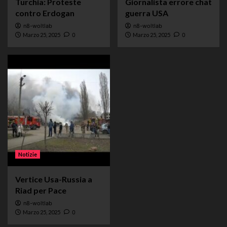
Turchia: Proteste
Giornalista errore chat
contro Erdogan
guerra USA
n8-woltlab
n8-woltlab
Marzo 25, 2025
0
Marzo 25, 2025
0
Notizie
Vertice Usa-Russia a
Riad per Pace
n8-woltlab
Marzo 25, 2025
0