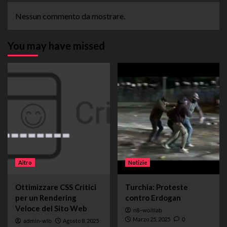
Nessun commento da mostrare.
You may have missed
Altro
Notizie
Ottimizzare CSS Critici
Turchia: Proteste
per un Rendering
contro Erdogan
Veloce del Sito Web
n8-woltlab
Marzo 25, 2025
0
admin-wlb
Agosto 8, 2025