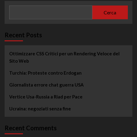
Cerca
Recent Posts
Ottimizzare CSS Critici per un Rendering Veloce del
Sito Web
Turchia: Proteste contro Erdogan
Giornalista errore chat guerra USA
Vertice Usa-Russia a Riad per Pace
Ucraina: negoziati senza fine
Recent Comments