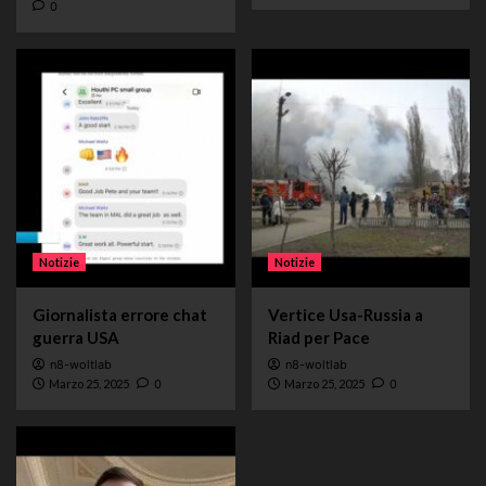
0
Notizie
Notizie
Giornalista errore chat
Vertice Usa-Russia a
guerra USA
Riad per Pace
n8-woltlab
n8-woltlab
Marzo 25, 2025
0
Marzo 25, 2025
0