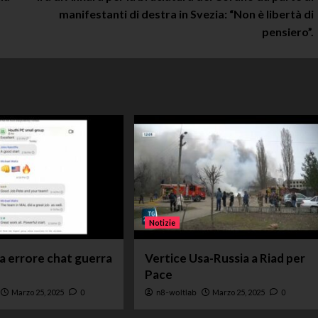
manifestanti di destra in Svezia: “Non è libertà di
pensiero”.
Notizie
ta errore chat guerra
Vertice Usa-Russia a Riad per
Pace
Marzo 25, 2025
0
n8-woltlab
Marzo 25, 2025
0