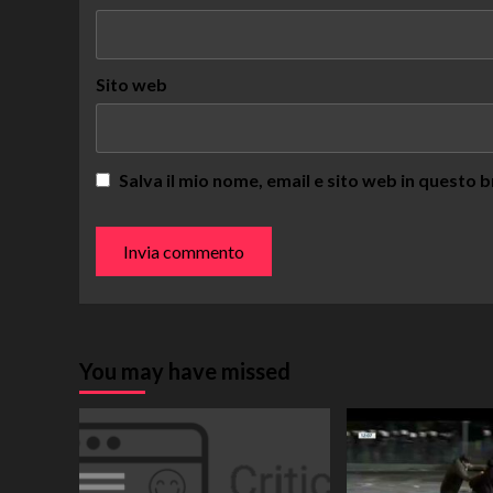
Sito web
Salva il mio nome, email e sito web in questo
You may have missed