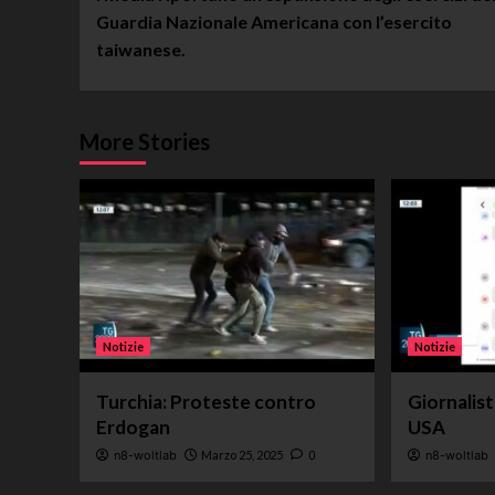
Navigation
Guardia Nazionale Americana con l’esercito
taiwanese.
More Stories
Notizie
Notizie
Turchia: Proteste contro
Giornalis
Erdogan
USA
n8-woltlab
Marzo 25, 2025
0
n8-woltlab