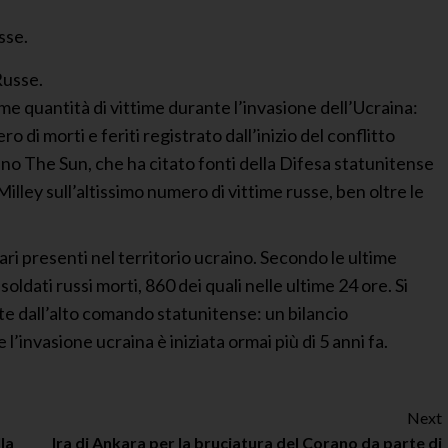
e quantità di vittime durante l’invasione dell’Ucraina:
ro di morti e feriti registrato dall’inizio del conflitto
ano The Sun, che ha citato fonti della Difesa statunitense
illey sull’altissimo numero di vittime russe, ben oltre le
cenari presenti nel territorio ucraino. Secondo le ultime
oldati russi morti, 860 dei quali nelle ultime 24 ore. Si
ate dall’alto comando statunitense: un bilancio
’invasione ucraina è iniziata ormai più di 5 anni fa.
Next
la
Ira di Ankara per la bruciatura del Corano da parte di