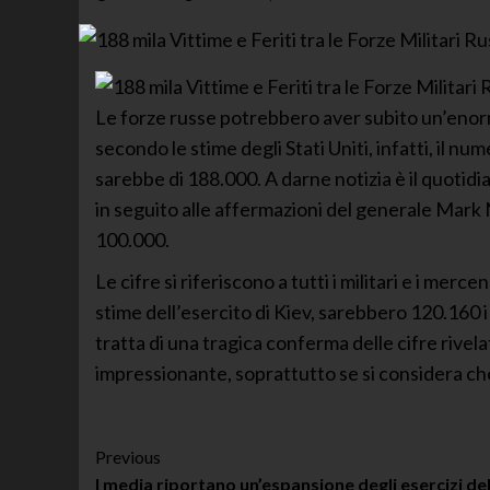
Le forze russe potrebbero aver subito un’enorm
secondo le stime degli Stati Uniti, infatti, il nume
sarebbe di 188.000. A darne notizia è il quotidi
in seguito alle affermazioni del generale Mark M
100.000.
Le cifre si riferiscono a tutti i militari e i mer
stime dell’esercito di Kiev, sarebbero 120.160 i s
tratta di una tragica conferma delle cifre rivel
impressionante, soprattutto se si considera che l
Post
Previous
I media riportano un’espansione degli esercizi del