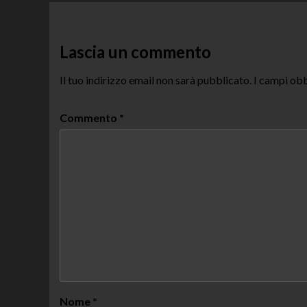
Lascia un commento
Il tuo indirizzo email non sarà pubblicato.
I campi obb
Commento
*
Nome
*