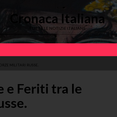
Cronaca Italiana
TUTTE LE NOTIZIE ITALIANE
FORZE MILITARI RUSSE.
e Feriti tra le
usse.