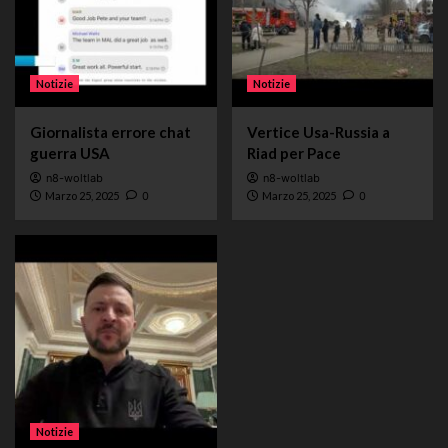
Notizie
Notizie
Giornalista errore chat
Vertice Usa-Russia a
guerra USA
Riad per Pace
n8-woltlab
n8-woltlab
Marzo 25, 2025
0
Marzo 25, 2025
0
Notizie