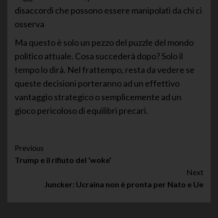
disaccordi che possono essere manipolati da chi ci
osserva
Ma questo è solo un pezzo del puzzle del mondo
politico attuale. Cosa succederà dopo? Solo il
tempo lo dirà. Nel frattempo, resta da vedere se
queste decisioni porteranno ad un effettivo
vantaggio strategico o semplicemente ad un
gioco pericoloso di equilibri precari.
Post
Previous
Trump e il rifiuto del ‘woke’
Navigation
Next
Juncker: Ucraina non è pronta per Nato e Ue