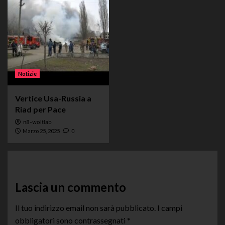
Notizie
Vertice Usa-Russia a
Riad per Pace
n8-woltlab
Marzo 25, 2025
0
Lascia un commento
Il tuo indirizzo email non sarà pubblicato.
I campi
obbligatori sono contrassegnati
*