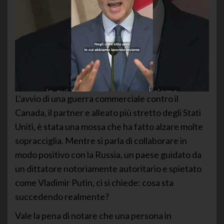
L’avvio di una guerra commerciale contro il
Canada, il partner e alleato più stretto degli Stati
Uniti, è stata una mossa che ha fatto alzare molte
sopracciglia. Mentre si parla di collaborare in
modo positivo con la Russia, un paese guidato da
un dittatore notoriamente autoritario e spietato
come Vladimir Putin, ci si chiede: cosa sta
succedendo realmente?
Vale la pena di notare che una persona in