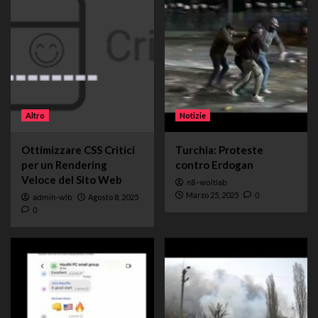
Altro
Notizie
Ottimizzare CSS Critici
Turchia: Proteste
per un Rendering
contro Erdogan
Veloce del Sito Web
n8-woltlab
Marzo 25, 2025
0
admin-wlb
Agosto 8, 2025
0