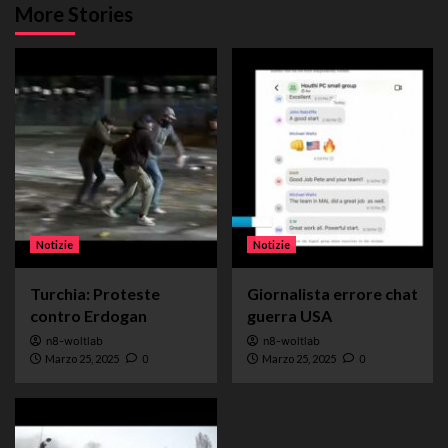
More Stories
Notizie
Notizie
Turchia: Proteste
Giornalista errore chat
contro Erdogan
guerra USA
n8-woltlab
n8-woltlab
Marzo 25, 2025
0
Marzo 25, 2025
0