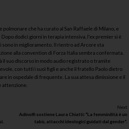
ne polmonare che ha curato al San Raffaele di Milano, e
Dopo dodici giorni in terapia intensiva, l’ex premier si è
i sono in miglioramento. Il rientro ad Arcore sta
zione alla convention di Forza Italia sembra confermata.
à il suo discorso in modo audio registrato o tramite
vole, con tutti i suoi figli e anche il fratello Paolo dietro
are in ospedale di frequente. La sua attesa dimissione e il
 attenzione.
Next
Adinolfi sostiene Laura Chiatti: “La femminilità è un
i.
tabù, attacchi ideologici guidati dal gender”.