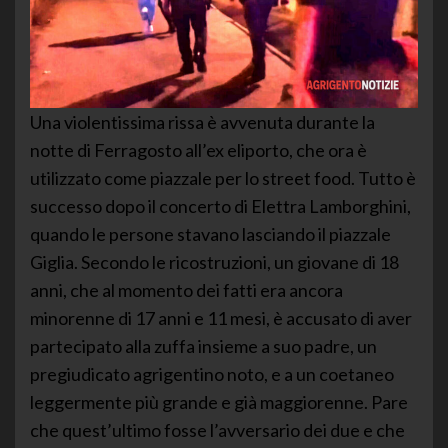
Una violentissima rissa è avvenuta durante la
notte di Ferragosto all’ex eliporto, che ora è
utilizzato come piazzale per lo street food. Tutto è
successo dopo il concerto di Elettra Lamborghini,
quando le persone stavano lasciando il piazzale
Giglia. Secondo le ricostruzioni, un giovane di 18
anni, che al momento dei fatti era ancora
minorenne di 17 anni e 11 mesi, è accusato di aver
partecipato alla zuffa insieme a suo padre, un
pregiudicato agrigentino noto, e a un coetaneo
leggermente più grande e già maggiorenne. Pare
che quest’ultimo fosse l’avversario dei due e che