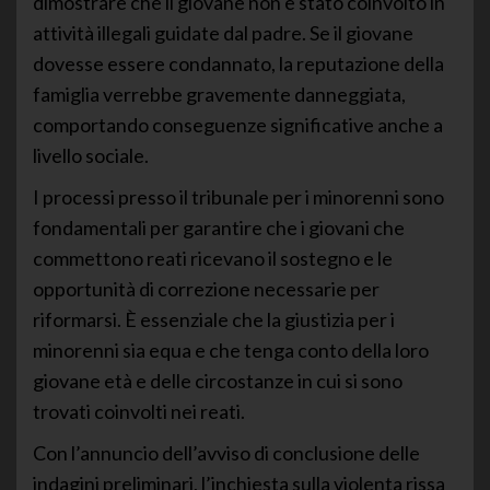
dimostrare che il giovane non è stato coinvolto in
attività illegali guidate dal padre. Se il giovane
dovesse essere condannato, la reputazione della
famiglia verrebbe gravemente danneggiata,
comportando conseguenze significative anche a
livello sociale.
I processi presso il tribunale per i minorenni sono
fondamentali per garantire che i giovani che
commettono reati ricevano il sostegno e le
opportunità di correzione necessarie per
riformarsi. È essenziale che la giustizia per i
minorenni sia equa e che tenga conto della loro
giovane età e delle circostanze in cui si sono
trovati coinvolti nei reati.
Con l’annuncio dell’avviso di conclusione delle
indagini preliminari, l’inchiesta sulla violenta rissa