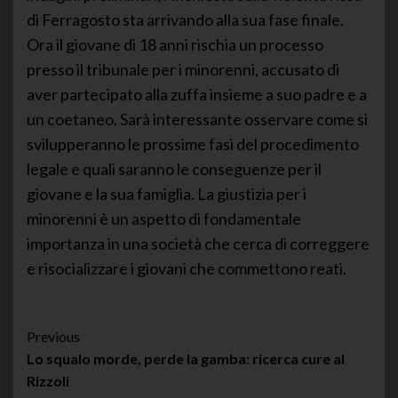
di Ferragosto sta arrivando alla sua fase finale.
Ora il giovane di 18 anni rischia un processo
presso il tribunale per i minorenni, accusato di
aver partecipato alla zuffa insieme a suo padre e a
un coetaneo. Sarà interessante osservare come si
svilupperanno le prossime fasi del procedimento
legale e quali saranno le conseguenze per il
giovane e la sua famiglia. La giustizia per i
minorenni è un aspetto di fondamentale
importanza in una società che cerca di correggere
e risocializzare i giovani che commettono reati.
Post
Previous
Lo squalo morde, perde la gamba: ricerca cure al
Navigation
Rizzoli