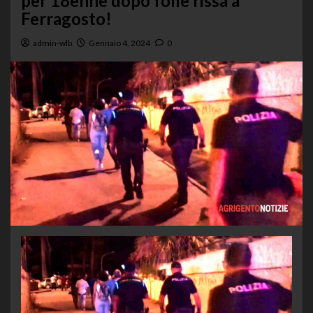
per 18enne dopo folle rissa a
Ferragosto!
admin-wlb
Gennaio 4, 2024
0