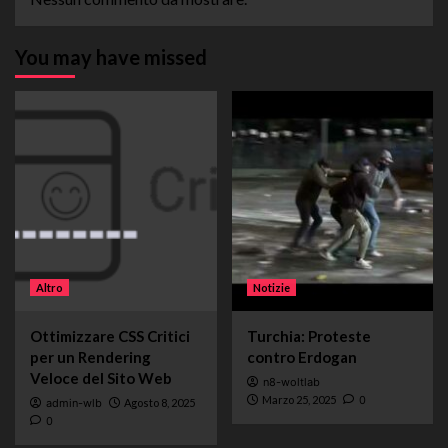
You may have missed
Altro
Notizie
Ottimizzare CSS Critici
Turchia: Proteste
per un Rendering
contro Erdogan
Veloce del Sito Web
n8-woltlab
Marzo 25, 2025
0
admin-wlb
Agosto 8, 2025
0