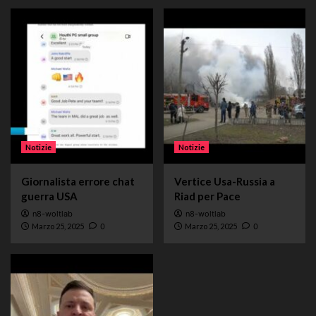
Notizie
Notizie
Giornalista errore chat
Vertice Usa-Russia a
guerra USA
Riad per Pace
n8-woltlab
n8-woltlab
Marzo 25, 2025
0
Marzo 25, 2025
0