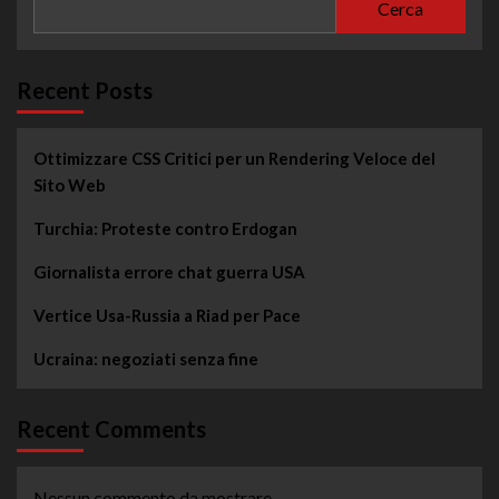
Cerca
Recent Posts
Ottimizzare CSS Critici per un Rendering Veloce del
Sito Web
Turchia: Proteste contro Erdogan
Giornalista errore chat guerra USA
Vertice Usa-Russia a Riad per Pace
Ucraina: negoziati senza fine
Recent Comments
Nessun commento da mostrare.