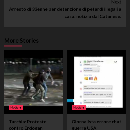
Next
Arresto di 33enne per detenzione di petardi illegali a
casa: notizia dal Catanese.
More Stories
Notizie
Notizie
Turchia: Proteste
Giornalista errore chat
contro Erdogan
guerra USA