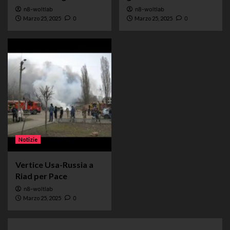
n8-woltlab
n8-woltlab
Marzo 25, 2025
0
Marzo 25, 2025
0
Notizie
Vertice Usa-Russia a
Riad per Pace
n8-woltlab
Marzo 25, 2025
0