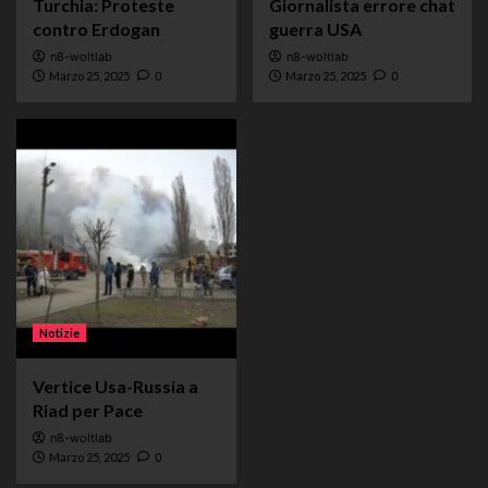
Turchia: Proteste
Giornalista errore chat
contro Erdogan
guerra USA
n8-woltlab
n8-woltlab
Marzo 25, 2025
0
Marzo 25, 2025
0
Notizie
Vertice Usa-Russia a
Riad per Pace
n8-woltlab
Marzo 25, 2025
0