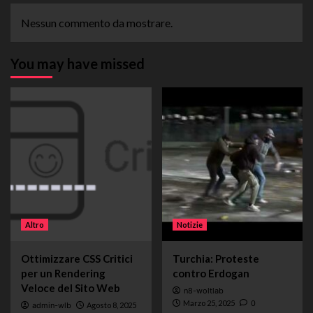
Nessun commento da mostrare.
You may have missed
Altro
Notizie
Ottimizzare CSS Critici
Turchia: Proteste
per un Rendering
contro Erdogan
Veloce del Sito Web
n8-woltlab
Marzo 25, 2025
0
admin-wlb
Agosto 8, 2025