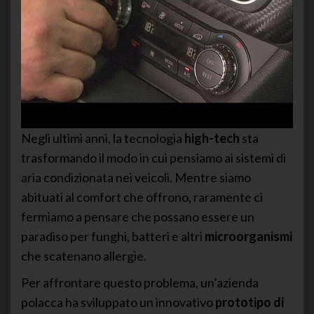
Negli ultimi anni, la tecnologia
high-tech
sta
trasformando il modo in cui pensiamo ai sistemi di
aria condizionata nei veicoli. Mentre siamo
abituati al comfort che offrono, raramente ci
fermiamo a pensare che possano essere un
paradiso per funghi, batteri e altri
microorganismi
che scatenano allergie.
Per affrontare questo problema, un’azienda
polacca ha sviluppato un innovativo
prototipo di