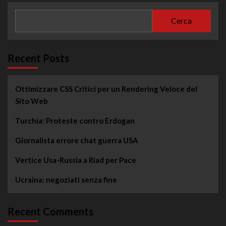
Cerca
Recent Posts
Ottimizzare CSS Critici per un Rendering Veloce del
Sito Web
Turchia: Proteste contro Erdogan
Giornalista errore chat guerra USA
Vertice Usa-Russia a Riad per Pace
Ucraina: negoziati senza fine
Recent Comments