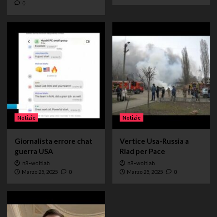
0
Notizie
Notizie
Giornalista errore chat
Vertice Usa-Russia a
guerra USA
Riad per Pace
n8-woltlab
n8-woltlab
Marzo 25, 2025
0
Marzo 25, 2025
0