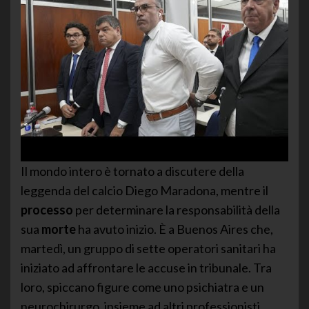
Il mondo intero è tornato a discutere della
leggenda del calcio Diego Maradona, mentre il
processo
per determinare la responsabilità della
sua
morte
ha avuto inizio. È a Buenos Aires che,
martedì, un gruppo di sette operatori sanitari ha
iniziato ad affrontare le accuse in tribunale. Tra
loro, spiccano figure come uno psichiatra e un
neurochirurgo, insieme ad altri professionisti