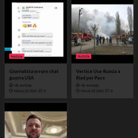
Notizie
Notizie
Giornalista errore chat
Vertice Usa-Russia a
guerra USA
Riad per Pace
n8-woltlab
n8-woltlab
Marzo 25, 2025
0
Marzo 25, 2025
0