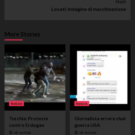
Next
Lovati: Indagine di macchinazione
More Stories
Notizie
Notizie
Turchia: Proteste
Giornalista errore chat
contro Erdogan
guerra USA
n8-woltlab
n8-woltlab