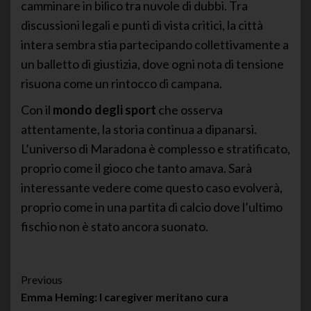
camminare in bilico tra nuvole di dubbi. Tra
discussioni legali e punti di vista critici, la città
intera sembra stia partecipando collettivamente a
un balletto di giustizia, dove ogni nota di tensione
risuona come un rintocco di campana.
Con il
mondo degli sport
che osserva
attentamente, la storia continua a dipanarsi.
L’universo di Maradona è complesso e stratificato,
proprio come il gioco che tanto amava. Sarà
interessante vedere come questo caso evolverà,
proprio come in una partita di calcio dove l’ultimo
fischio non è stato ancora suonato.
Post
Previous
Emma Heming: I caregiver meritano cura
Navigation