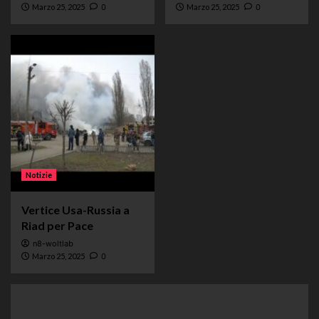
Marzo 25, 2025
0
Marzo 25, 2025
0
Notizie
Vertice Usa-Russia a
Riad per Pace
n8-woltlab
Marzo 25, 2025
0