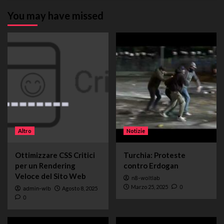
You may have missed
Altro
Notizie
Ottimizzare CSS Critici
Turchia: Proteste
per un Rendering
contro Erdogan
Veloce del Sito Web
n8-woltlab
Marzo 25, 2025
0
admin-wlb
Agosto 8, 2025
0