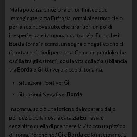
Ma la potenza emozionale non finisce qui.
Immaginate la zia Eufrasia, ormai al settimo cielo
per la sua nuova auto, che tira fuori un po’ di
inesperienza e tampona una tranvia. Ecco che il
Borda
torna in scena, un segnale negativo che ci
riporta con i piedi per terra. Come un pendolo che
oscilla tra gli estremi, così la vita della zia si bilancia
tra
Borda
e
Gi
. Un vero gioco di tonalità.
Situazioni Positive:
Gi
Situazioni Negative:
Borda
Insomma, se c’è una lezione da imparare dalle
peripezie della nostra cara zia Eufrasia è
senz’altro quella di prendere la vita con un pizzico
di ironia. Perché no?
Gi
e
Borda
ce lo insegnano. E