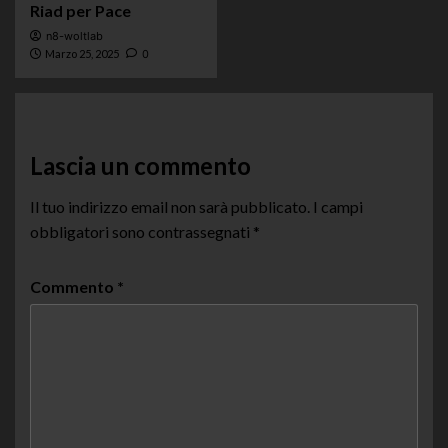
Riad per Pace
n8-woltlab
Marzo 25, 2025
0
Lascia un commento
Il tuo indirizzo email non sarà pubblicato.
I campi
obbligatori sono contrassegnati
*
Commento
*