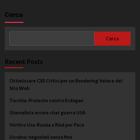
Cerca
Cerca
Recent Posts
Ottimizzare CSS Critici per un Rendering Veloce del
Sito Web
Turchia: Proteste contro Erdogan
Giornalista errore chat guerra USA
Vertice Usa-Russia a Riad per Pace
Ucraina: negoziati senza fine