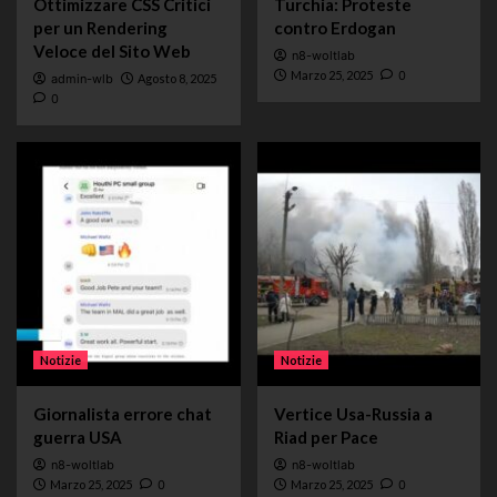
Ottimizzare CSS Critici
Turchia: Proteste
per un Rendering
contro Erdogan
Veloce del Sito Web
n8-woltlab
Marzo 25, 2025
0
admin-wlb
Agosto 8, 2025
0
Notizie
Notizie
Giornalista errore chat
Vertice Usa-Russia a
guerra USA
Riad per Pace
n8-woltlab
n8-woltlab
Marzo 25, 2025
0
Marzo 25, 2025
0