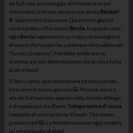
zia Eufrasia, personaggio affettuoso e un po’
sfortunato, si ritrova senza la sua amata
Renault
4
, rubata sotto il suo naso. Qui entra in gioco il
nostro primo rafforzativo:
Borda
. In questo caso,
ogni
Borda
rappresenta un colpo, un susseguirsi
di eventi sfortunati che culminano nel tradizionale
“Eccoci, lo sapevo”. Potrebbe sembrare un
dramma, ma non dimentichiamo che la vita è fatta
di alti e bassi!
D’altro canto, quando invece la fortuna sorride,
interviene il nostro giocoso
Gi
. Pensate ancora
alla zia Eufrasia che, questa volta, trionfa al bingo
e si regala una sfavillante
Twingo nuova di zecca
,
completa di uno stereo da 50 watt. Che suono
positivo ha il
Gi
! La felicità risuona in ogni tonalità,
un vero tripudio di gioia!