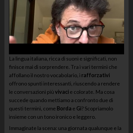
La lingua italiana, ricca di suoni e significati, non
finisce mai di sorprendere. Tra i vari termini che
affollano il nostro vocabolario, i
rafforzativi
offrono spunti interessanti, riuscendo a rendere
le conversazioni più
vivaci
e colorate. Ma cosa
succede quando mettiamo a confronto due di
questi termini, come
Borda
e
Gi
? Scopriamolo
insieme con un tono ironico e leggero.
Immaginate la scena: una giornata qualunque e la