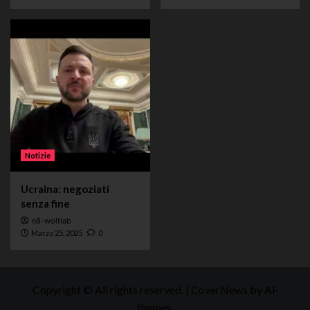
Notizie
Ucraina: negoziati
senza fine
n8-woltlab
Marzo 25, 2025
0
Copyright © All rights reserved.
|
CoverNews
by AF
themes.