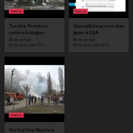
Notizie
Notizie
Turchia: Proteste
Giornalista errore chat
contro Erdogan
guerra USA
n8-woltlab
n8-woltlab
Marzo 25, 2025
0
Marzo 25, 2025
0
Notizie
Vertice Usa-Russia a