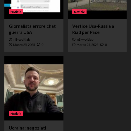
Notizie
Notizie
Giornalista errore chat
Vertice Usa-Russia a
guerra USA
Riad per Pace
n8-woltlab
n8-woltlab
Marzo 25, 2025
0
Marzo 25, 2025
0
Notizie
Ucraina: negoziati