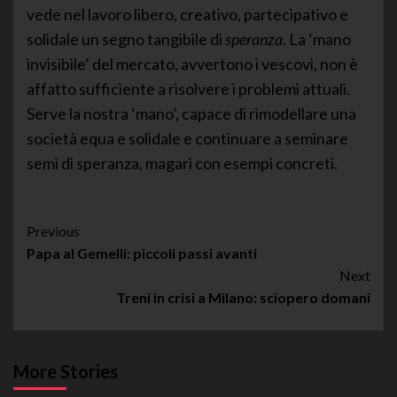
vede nel lavoro libero, creativo, partecipativo e
solidale un segno tangibile di
speranza
. La ‘mano
invisibile’ del mercato, avvertono i vescovi, non è
affatto sufficiente a risolvere i problemi attuali.
Serve la nostra ‘mano’, capace di rimodellare una
società equa e solidale e continuare a seminare
semi di speranza, magari con esempi concreti.
Post
Previous
Papa al Gemelli: piccoli passi avanti
Navigation
Next
Treni in crisi a Milano: sciopero domani
More Stories