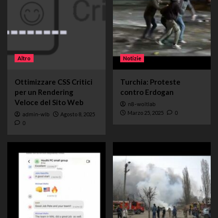
Altro
Notizie
Ottimizzare CSS Critici
Turchia: Proteste
per un Rendering
contro Erdogan
Veloce del Sito Web
n8-woltlab
Marzo 25, 2025
0
admin-wlb
Agosto 8, 2025
0