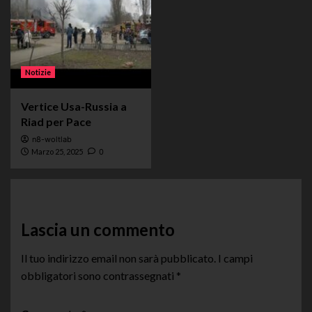
Notizie
Vertice Usa-Russia a
Riad per Pace
n8-woltlab
Marzo 25, 2025
0
Lascia un commento
Il tuo indirizzo email non sarà pubblicato.
I campi
obbligatori sono contrassegnati
*