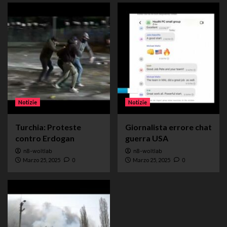
Notizie
Notizie
Turchia: Proteste
Giornalista errore chat
contro Erdogan
guerra USA
n8-woltlab
n8-woltlab
Marzo 25, 2025
0
Marzo 25, 2025
0