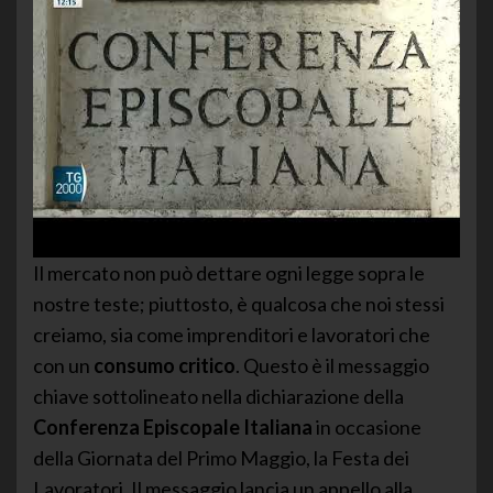
Il mercato non può dettare ogni legge sopra le
nostre teste; piuttosto, è qualcosa che noi stessi
creiamo, sia come imprenditori e lavoratori che
con un
consumo critico
. Questo è il messaggio
chiave sottolineato nella dichiarazione della
Conferenza Episcopale Italiana
in occasione
della Giornata del Primo Maggio, la Festa dei
Lavoratori. Il messaggio lancia un appello alla