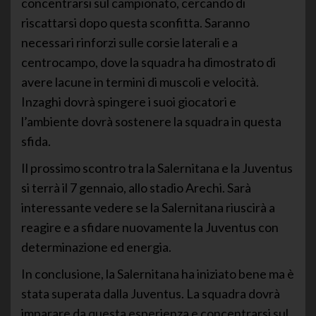
concentrarsi sul campionato, cercando di
riscattarsi dopo questa sconfitta. Saranno
necessari rinforzi sulle corsie laterali e a
centrocampo, dove la squadra ha dimostrato di
avere lacune in termini di muscoli e velocità.
Inzaghi dovrà spingere i suoi giocatori e
l’ambiente dovrà sostenere la squadra in questa
sfida.
Il prossimo scontro tra la Salernitana e la Juventus
si terrà il 7 gennaio, allo stadio Arechi. Sarà
interessante vedere se la Salernitana riuscirà a
reagire e a sfidare nuovamente la Juventus con
determinazione ed energia.
In conclusione, la Salernitana ha iniziato bene ma è
stata superata dalla Juventus. La squadra dovrà
imparare da questa esperienza e concentrarsi sul