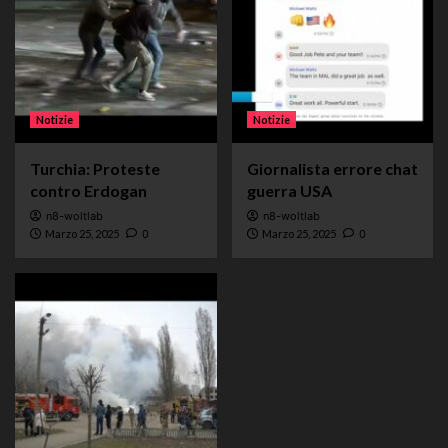
Notizie
Notizie
Turchia: Proteste
Giornalista errore chat
contro Erdogan
guerra USA
n8-woltlab
n8-woltlab
Marzo 25, 2025
0
Marzo 25, 2025
0