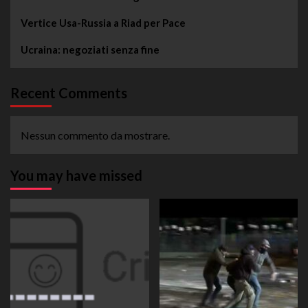
Vertice Usa-Russia a Riad per Pace
Ucraina: negoziati senza fine
Recent Comments
Nessun commento da mostrare.
You may have missed