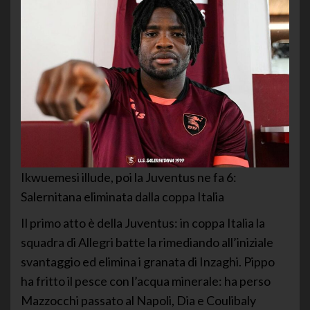
Ikwuemesi illude, poi la Juventus ne fa 6:
Salernitana eliminata dalla coppa Italia
Il primo atto è della Juventus: in coppa Italia la
squadra di Allegri batte la rimediando all’iniziale
svantaggio ed elimina i granata di Inzaghi. Pippo
ha fritto il pesce con l’acqua minerale: ha perso
Mazzocchi passato al Napoli, Dia e Coulibaly