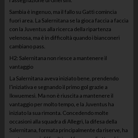
l’assegnazione di Ghersini.
Sambia è ingenuo, ma il fallo su Gatti comincia
fuori area. La Salernitana se la gioca faccia a faccia
con la Juventus alla ricerca della ripartenza
velenosa, ma è in difficoltà quando i bianconeri
cambiano pass.
H2: Salernitana non riesce a mantenere il
vantaggio
La Salernitana aveva iniziato bene, prendendo
l’iniziativa e segnando il primo gol grazie a
Ikwuemesi. Ma non è riuscita a mantenere il
vantaggio per molto tempo, e la Juventus ha
iniziato la sua rimonta. Concedendo molte
occasioni alla squadra di Allegri, la difesa della
Salernitana, formata principalmente da riserve, ha