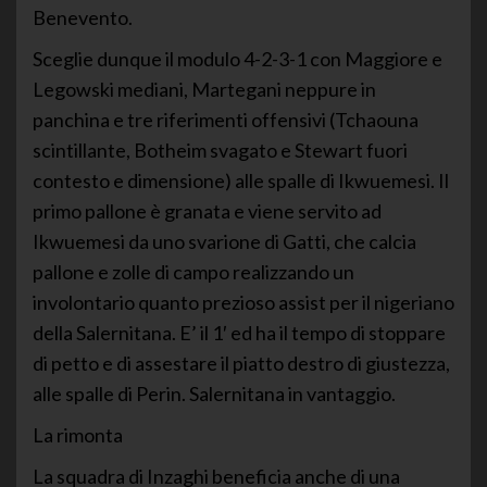
Benevento.
Sceglie dunque il modulo 4-2-3-1 con Maggiore e
Legowski mediani, Martegani neppure in
panchina e tre riferimenti offensivi (Tchaouna
scintillante, Botheim svagato e Stewart fuori
contesto e dimensione) alle spalle di Ikwuemesi. Il
primo pallone è granata e viene servito ad
Ikwuemesi da uno svarione di Gatti, che calcia
pallone e zolle di campo realizzando un
involontario quanto prezioso assist per il nigeriano
della Salernitana. E’ il 1′ ed ha il tempo di stoppare
di petto e di assestare il piatto destro di giustezza,
alle spalle di Perin. Salernitana in vantaggio.
La rimonta
La squadra di Inzaghi beneficia anche di una