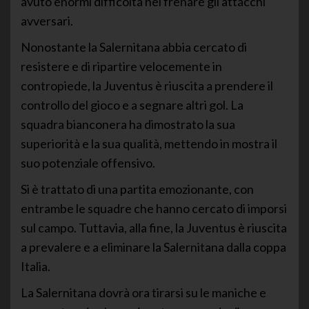
avuto enormi difficoltà nel frenare gli attacchi
avversari.
Nonostante la Salernitana abbia cercato di
resistere e di ripartire velocemente in
contropiede, la Juventus è riuscita a prendere il
controllo del gioco e a segnare altri gol. La
squadra bianconera ha dimostrato la sua
superiorità e la sua qualità, mettendo in mostra il
suo potenziale offensivo.
Si è trattato di una partita emozionante, con
entrambe le squadre che hanno cercato di imporsi
sul campo. Tuttavia, alla fine, la Juventus è riuscita
a prevalere e a eliminare la Salernitana dalla coppa
Italia.
La Salernitana dovrà ora tirarsi su le maniche e