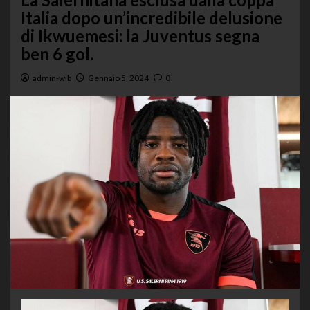
Italia dopo un’incredibile delusione
di Ikwuemesi: la Juventus segna
ben 6 gol.
admin-wlb
Gennaio 5, 2024
0