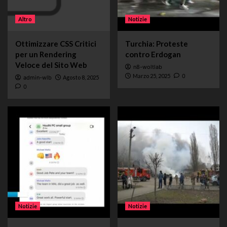
Altro
Notizie
Ottimizzare CSS Critici
Turchia: Proteste
per un Rendering
contro Erdogan
Veloce del Sito Web
n8-woltlab
Marzo 25, 2025
0
admin-wlb
Agosto 8, 2025
0
Notizie
Notizie