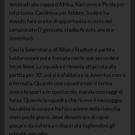
destinati alla coppa d’Africa, Kastanos e Pirola per
infortunio, Candreva per febbre. Inoltre ha
dovuto fare scelte di opportunità in vista del
campionato (7 gennaio, stadio Arechi, ancora
Juventus).
Così la Salernitana all’Allianz Stadium è partita
baldanzosa e poi è frenata con le sue seconde e
terze linee. La squadra è rimasta attaccata alla
partita per 30′, poi si è sfaldata e la Juventus non si
è fermata. Quando una squadra non si ferma
onora lo sport e lo spettacolo, manda messaggi di
forza. Quando la squadra che riceve il messaggio
ha rabbia in corpo e ha l’occasione della rivincita
dopo pochi giorni, deve dimostrare di saper
giocare da euforica e disperata togliendosi gli
schiaffi dal volto.