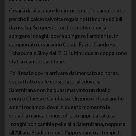
Ci sarà da allacciare le cinture pure in campionato,
perché il calcio talvolta regala notti imprevedibili,
da rivalsa. Su queste corde emotive dovrà
spingere Inzaghi, dovrà spingere l’ambiente. In
campionato ci saranno Costil, Fazio, Candreva,
Tchaouna e Simy dal 1′. Gli ultimi due in coppa sono
stati in campo part time.
Poi il resto dovrà arrivare dal mercato ad horas,
soprattutto sulle corsie laterali, dove la
Salernitana non ha quasi mai vinto un duello
contro Chiesa e Cambiaso. Urgono rinforzi anche
a centrocampo, dove in questo momento la
squadra manca di muscoli e strappi. La tattica
Inzaghi non cambia pelle alla Salernitana, neppure
all’Allianz Stadium dove Pippo sbancò ai tempi del