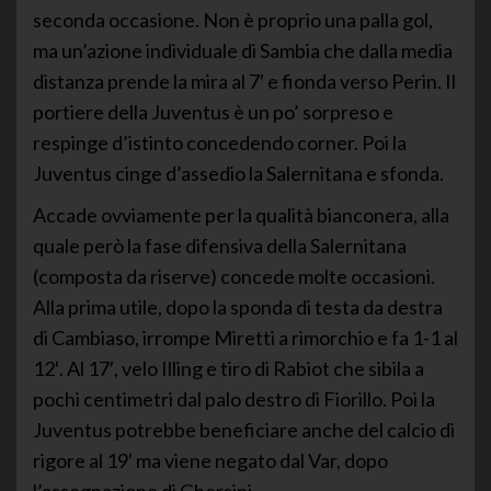
seconda occasione. Non è proprio una palla gol,
ma un’azione individuale di Sambia che dalla media
distanza prende la mira al 7′ e fionda verso Perin. Il
portiere della Juventus è un po’ sorpreso e
respinge d’istinto concedendo corner. Poi la
Juventus cinge d’assedio la Salernitana e sfonda.
Accade ovviamente per la qualità bianconera, alla
quale però la fase difensiva della Salernitana
(composta da riserve) concede molte occasioni.
Alla prima utile, dopo la sponda di testa da destra
di Cambiaso, irrompe Miretti a rimorchio e fa 1-1 al
12′. Al 17′, velo Illing e tiro di Rabiot che sibila a
pochi centimetri dal palo destro di Fiorillo. Poi la
Juventus potrebbe beneficiare anche del calcio di
rigore al 19′ ma viene negato dal Var, dopo