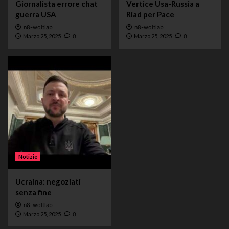
Giornalista errore chat
Vertice Usa-Russia a
guerra USA
Riad per Pace
n8-woltlab
n8-woltlab
Marzo 25, 2025
0
Marzo 25, 2025
0
Notizie
Ucraina: negoziati
senza fine
n8-woltlab
Marzo 25, 2025
0