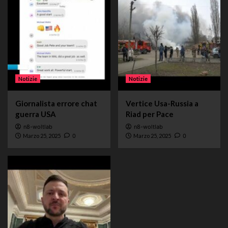
Notizie
Notizie
Giornalista errore chat
Vertice Usa-Russia a
guerra USA
Riad per Pace
n8-woltlab
n8-woltlab
Marzo 25, 2025
0
Marzo 25, 2025
0