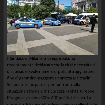
Il Sindaco di Milano, Giuseppe Sala, ha
recentemente dichiarato che la città necessita di
un considerevole numero di poliziotti aggiuntivi al
fine di garantire maggiore sicurezza ai cittadini.
Secondo le sue parole, per far fronte alla
situazione attuale di insicurezza, la città avrebbe
bisogno di almeno 500 o 600 poliziotti in più. La
presenza di forze dell’ordine maggiori sulle strade