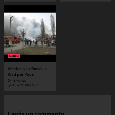
Notizie
Vertice Usa-Russia a
Riad per Pace
n8-woltlab
Marzo 25, 2025
0
Lascia un commento