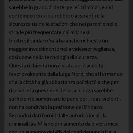
sarebbe in grado di detergere i criminali, e nel
contempo contribuirebbero a garantire la
sicurezza sia nelle stazioni che nei parchi e nelle
strade più frequentate dai milanesi.
Inoltre, il sindaco Sala ha anche richiesto un
maggior investimento nella videosorveglianza,
così come nella tecnologia di sicurezza.
Questa richiesta non è stata però accolta
favorevolmente dalla Lega Nord, che affermando
che la città ha già abbastanza poliziotti e che per
risolvere la questione della sicurezza sarebbe
sufficiente aumentare le pene per i reati violenti,
non ha condiviso la posizione del Sindaco.
Secondo i dati forniti dalle autorità locali, la
criminalità a Milano è in aumento da diversi mesi,
con un aumento del 4% dei reati denunciati alla