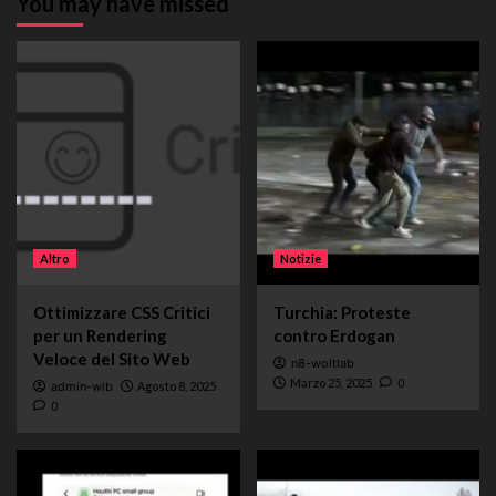
You may have missed
Altro
Notizie
Ottimizzare CSS Critici
Turchia: Proteste
per un Rendering
contro Erdogan
Veloce del Sito Web
n8-woltlab
Marzo 25, 2025
0
admin-wlb
Agosto 8, 2025
0