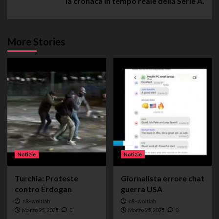
la cronaca in tempo reale della Serie A.
More Stories
Notizie
Notizie
Turchia: Proteste
Giornalista errore chat
contro Erdogan
guerra USA
n8-woltlab
n8-woltlab
Marzo 25, 2025
0
Marzo 25, 2025
0