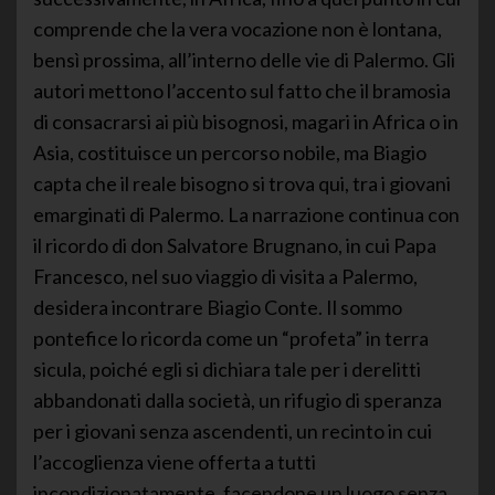
comprende che la vera vocazione non è lontana,
bensì prossima, all’interno delle vie di Palermo. Gli
autori mettono l’accento sul fatto che il bramosia
di consacrarsi ai più bisognosi, magari in Africa o in
Asia, costituisce un percorso nobile, ma Biagio
capta che il reale bisogno si trova qui, tra i giovani
emarginati di Palermo. La narrazione continua con
il ricordo di don Salvatore Brugnano, in cui Papa
Francesco, nel suo viaggio di visita a Palermo,
desidera incontrare Biagio Conte. Il sommo
pontefice lo ricorda come un “profeta” in terra
sicula, poiché egli si dichiara tale per i derelitti
abbandonati dalla società, un rifugio di speranza
per i giovani senza ascendenti, un recinto in cui
l’accoglienza viene offerta a tutti
incondizionatamente, facendone un luogo senza