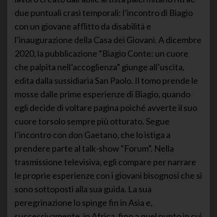
due puntuali crasi temporali: l’incontro di Biagio
con un giovane afflitto da disabilità e
l’inaugurazione della Casa dei Giovani. A dicembre
2020, la pubblicazione “Biagio Conte: un cuore
che palpita nell’accoglienza” giunge all’uscita,
edita dalla sussidiaria San Paolo. Il tomo prende le
mosse dalle prime esperienze di Biagio, quando
egli decide di voltare pagina poiché avverte il suo
cuore torsolo sempre più otturato. Segue
l’incontro con don Gaetano, che lo istiga a
prendere parte al talk-show “Forum”. Nella
trasmissione televisiva, egli compare per narrare
le proprie esperienze con i giovani bisognosi che si
sono sottoposti alla sua guida. La sua
peregrinazione lo spinge fin in Asia e,
successivamente, in Africa, fino a quel punto in cui