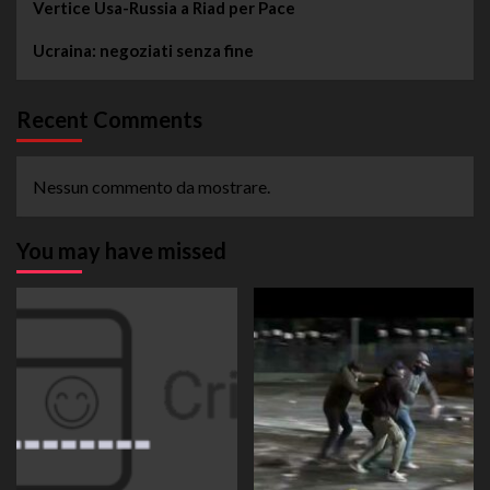
Vertice Usa-Russia a Riad per Pace
Ucraina: negoziati senza fine
Recent Comments
Nessun commento da mostrare.
You may have missed