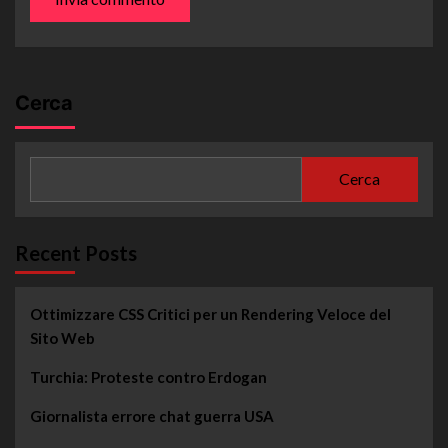
Cerca
Cerca
Recent Posts
Ottimizzare CSS Critici per un Rendering Veloce del
Sito Web
Turchia: Proteste contro Erdogan
Giornalista errore chat guerra USA