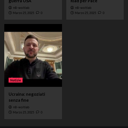
guerra USA
Riad per Pace
n8-woltlab
n8-woltlab
Marzo 25, 2025
0
Marzo 25, 2025
0
Notizie
Ucraina: negoziati
senza fine
n8-woltlab
Marzo 25, 2025
0