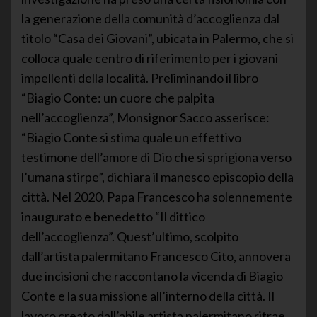
la generazione della comunità d’accoglienza dal
titolo “Casa dei Giovani”, ubicata in Palermo, che si
colloca quale centro di riferimento per i giovani
impellenti della località. Preliminando il libro
“Biagio Conte: un cuore che palpita
nell’accoglienza”, Monsignor Sacco asserisce:
“Biagio Conte si stima quale un effettivo
testimone dell’amore di Dio che si sprigiona verso
l’umana stirpe”, dichiara il manesco episcopio della
città. Nel 2020, Papa Francesco ha solennemente
inaugurato e benedetto “Il dittico
dell’accoglienza”. Quest’ultimo, scolpito
dall’artista palermitano Francesco Cito, annovera
due incisioni che raccontano la vicenda di Biagio
Conte e la sua missione all’interno della città. Il
lavoro creato dall’abile artista palermitano ritrae