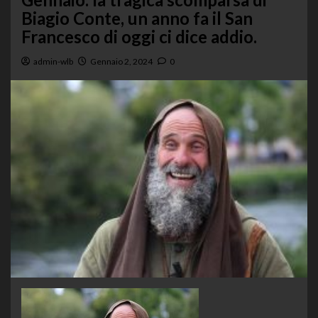
Biagio Conte, un anno fa il San
Francesco di oggi ci dice addio.
admin-wlb
Gennaio 2, 2024
0