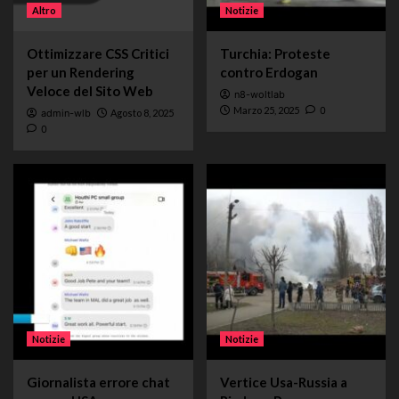
Altro
Notizie
Ottimizzare CSS Critici
Turchia: Proteste
per un Rendering
contro Erdogan
Veloce del Sito Web
n8-woltlab
Marzo 25, 2025
0
admin-wlb
Agosto 8, 2025
0
Notizie
Notizie
Giornalista errore chat
Vertice Usa-Russia a