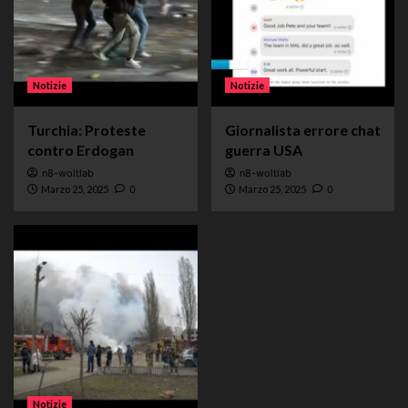
Notizie
Notizie
Turchia: Proteste
Giornalista errore chat
contro Erdogan
guerra USA
n8-woltlab
n8-woltlab
Marzo 25, 2025
0
Marzo 25, 2025
0
Notizie