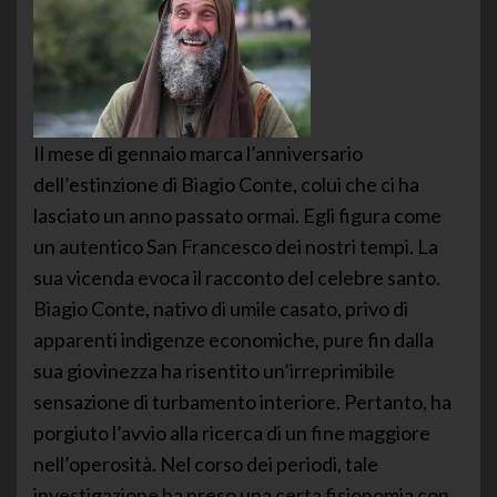
Il mese di gennaio marca l’anniversario
dell’estinzione di Biagio Conte, colui che ci ha
lasciato un anno passato ormai. Egli figura come
un autentico San Francesco dei nostri tempi. La
sua vicenda evoca il racconto del celebre santo.
Biagio Conte, nativo di umile casato, privo di
apparenti indigenze economiche, pure fin dalla
sua giovinezza ha risentito un’irreprimibile
sensazione di turbamento interiore. Pertanto, ha
porgiuto l’avvio alla ricerca di un fine maggiore
nell’operosità. Nel corso dei periodi, tale
investigazione ha preso una certa fisionomia con