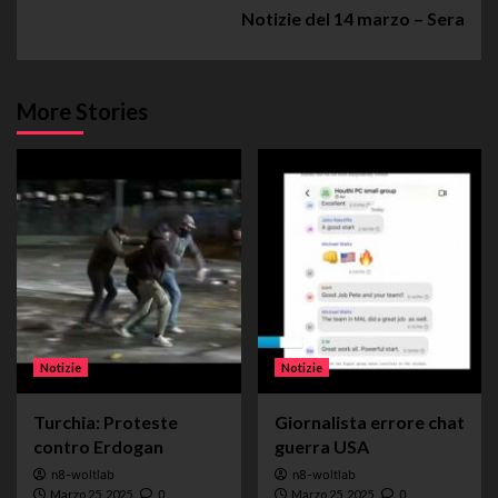
Notizie del 14 marzo – Sera
More Stories
Notizie
Notizie
Turchia: Proteste
Giornalista errore chat
contro Erdogan
guerra USA
n8-woltlab
n8-woltlab
Marzo 25, 2025
0
Marzo 25, 2025
0