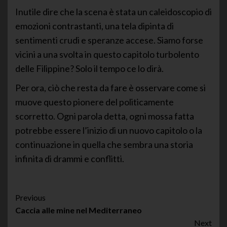
Inutile dire che la scena è stata un caleidoscopio di
emozioni contrastanti, una tela dipinta di
sentimenti crudi e speranze accese. Siamo forse
vicini a una svolta in questo capitolo turbolento
delle Filippine? Solo il tempo ce lo dirà.
Per ora, ciò che resta da fare è osservare come si
muove questo pionere del politicamente
scorretto. Ogni parola detta, ogni mossa fatta
potrebbe essere l’inizio di un nuovo capitolo o la
continuazione in quella che sembra una storia
infinita di drammi e conflitti.
Post
Previous
Caccia alle mine nel Mediterraneo
Navigation
Next