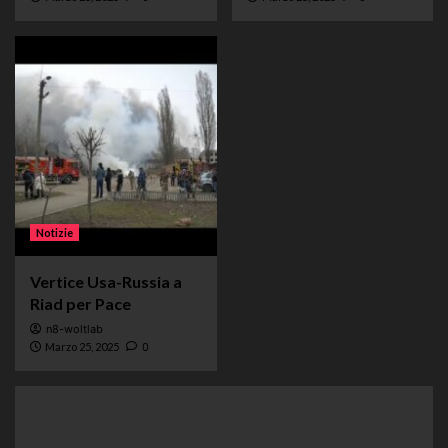
Notizie
Vertice Usa-Russia a
Riad per Pace
n8-woltlab
Marzo 25, 2025
0