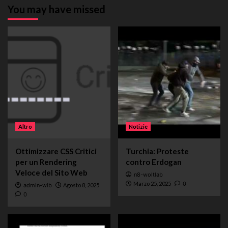
You may have missed
Altro
Notizie
Ottimizzare CSS Critici
Turchia: Proteste
per un Rendering
contro Erdogan
Veloce del Sito Web
n8-woltlab
Marzo 25, 2025
0
admin-wlb
Agosto 8, 2025
0