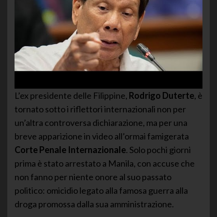
L’ex presidente delle Filippine,
Rodrigo Duterte
, è
tornato sotto i riflettori internazionali non per
un’altra controversa dichiarazione, ma per una
breve apparizione in video all’ormai famigerata
Corte Penale Internazionale
. Solo pochi giorni
prima è stato arrestato a Manila, con accuse che
non fanno per niente onore al suo passato
politico: omicidio legato alla famosa guerra alla
droga promossa dalla sua amministrazione.