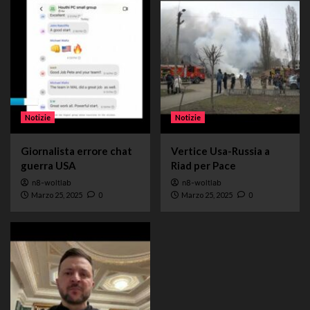
Notizie
Notizie
Giornalista errore chat
Vertice Usa-Russia a
guerra USA
Riad per Pace
n8-woltlab
n8-woltlab
Marzo 25, 2025
0
Marzo 25, 2025
0