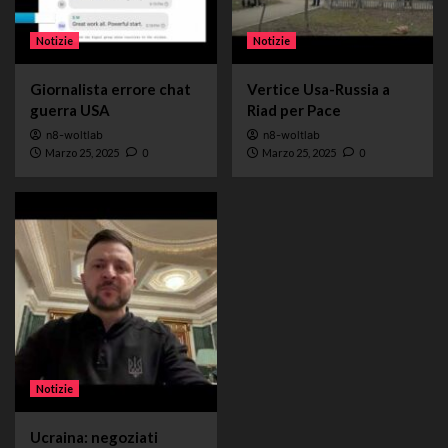
Notizie
Notizie
Giornalista errore chat
Vertice Usa-Russia a
guerra USA
Riad per Pace
n8-woltlab
n8-woltlab
Marzo 25, 2025
0
Marzo 25, 2025
0
Notizie
Ucraina: negoziati