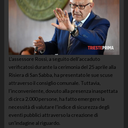
L’assessore Rossi, a seguito dell’accaduto
verificatosi durante la cerimonia del 25 aprile alla
Risiera di San Sabba, ha presentato le sue scuse
attraverso il consiglio comunale. Tuttavia,
l’inconveniente, dovuto alla presenza inaspettata
di circa 2.000 persone, ha fatto emergere la
necessità di valutare l’indice di sicurezza degli
eventi pubblici attraverso la creazione di
un’indagine al riguardo.