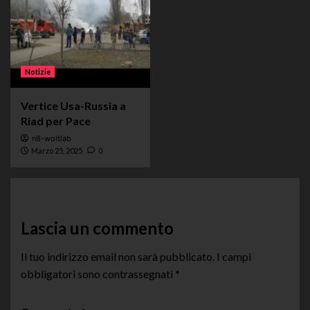
Notizie
Vertice Usa-Russia a
Riad per Pace
n8-woltlab
Marzo 25, 2025
0
Lascia un commento
Il tuo indirizzo email non sarà pubblicato.
I campi
obbligatori sono contrassegnati
*