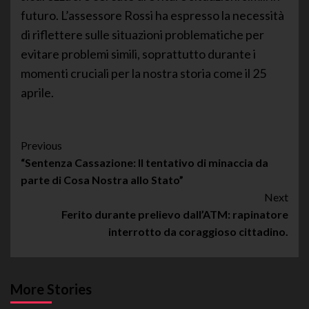
futuro. L’assessore Rossi ha espresso la necessità
di riflettere sulle situazioni problematiche per
evitare problemi simili, soprattutto durante i
momenti cruciali per la nostra storia come il 25
aprile.
Post
Previous
“Sentenza Cassazione: Il tentativo di minaccia da
Navigation
parte di Cosa Nostra allo Stato”
Next
Ferito durante prelievo dall’ATM: rapinatore
interrotto da coraggioso cittadino.
More Stories