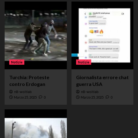
Notizie
Notizie
Turchia: Proteste
Giornalista errore chat
contro Erdogan
guerra USA
n8-woltlab
n8-woltlab
Marzo 25, 2025
0
Marzo 25, 2025
0