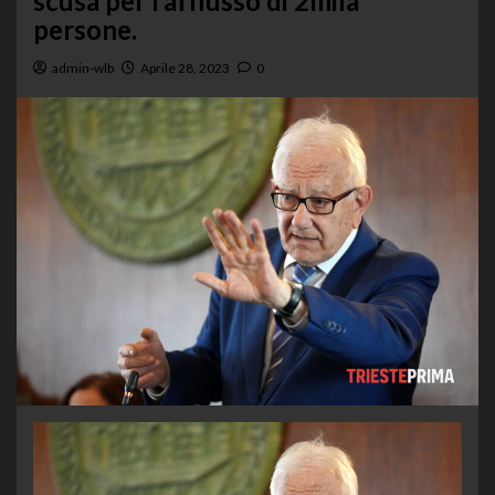
scusa per l’afflusso di 2mila
persone.
admin-wlb
Aprile 28, 2023
0