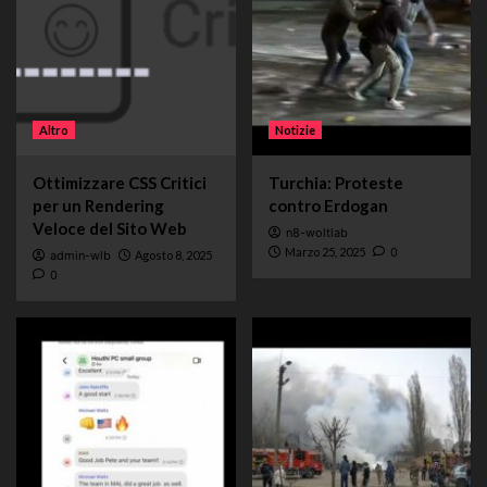
Altro
Notizie
Ottimizzare CSS Critici
Turchia: Proteste
per un Rendering
contro Erdogan
Veloce del Sito Web
n8-woltlab
Marzo 25, 2025
0
admin-wlb
Agosto 8, 2025
0