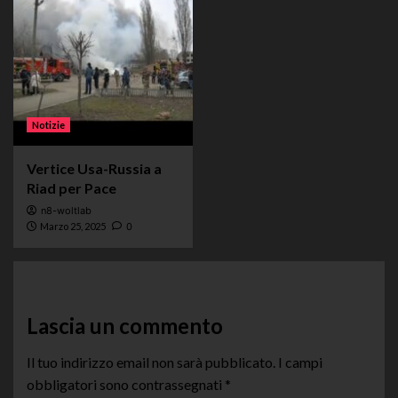
Notizie
Vertice Usa-Russia a
Riad per Pace
n8-woltlab
Marzo 25, 2025
0
Lascia un commento
Il tuo indirizzo email non sarà pubblicato.
I campi
obbligatori sono contrassegnati
*