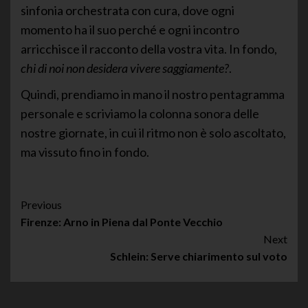
sinfonia orchestrata con cura, dove ogni
momento ha il suo perché e ogni incontro
arricchisce il racconto della vostra vita. In fondo,
chi di noi non desidera vivere saggiamente?
.
Quindi, prendiamo in mano il nostro pentagramma
personale e scriviamo la colonna sonora delle
nostre giornate, in cui il ritmo non è solo ascoltato,
ma vissuto fino in fondo.
Post
Previous
Firenze: Arno in Piena dal Ponte Vecchio
Navigation
Next
Schlein: Serve chiarimento sul voto