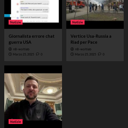
Notizie
Notizie
Giornalista errore chat
Vertice Usa-Russia a
guerra USA
Riad per Pace
n8-woltlab
n8-woltlab
Marzo 25, 2025
0
Marzo 25, 2025
0
Notizie