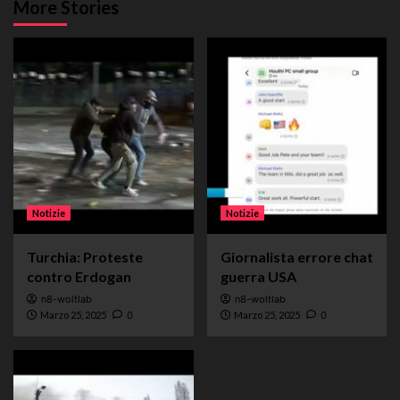
More Stories
Notizie
Notizie
Turchia: Proteste
Giornalista errore chat
contro Erdogan
guerra USA
n8-woltlab
n8-woltlab
Marzo 25, 2025
0
Marzo 25, 2025
0