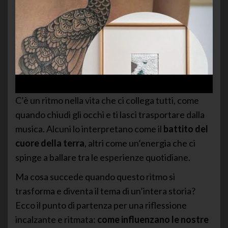
C’è un ritmo nella vita che ci collega tutti, come
quando chiudi gli occhi e ti lasci trasportare dalla
musica. Alcuni lo interpretano come il
battito del
cuore della terra
, altri come un’energia che ci
spinge a ballare tra le esperienze quotidiane.
Ma cosa succede quando questo ritmo si
trasforma e diventa il tema di un’intera storia?
Ecco il punto di partenza per una riflessione
incalzante e ritmata:
come influenzano le nostre