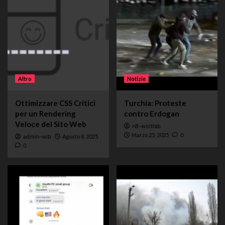
Altro
Notizie
Ottimizzare CSS Critici
Turchia: Proteste
per un Rendering
contro Erdogan
Veloce del Sito Web
n8-woltlab
Marzo 25, 2025
0
admin-wlb
Agosto 8, 2025
0