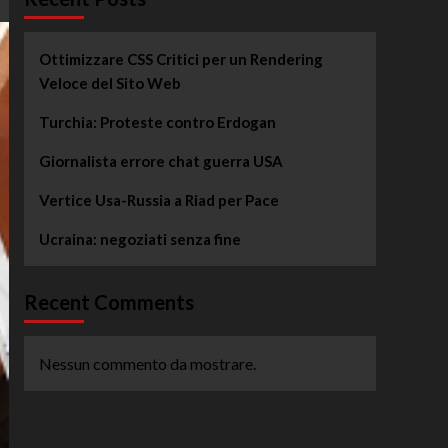
Ottimizzare CSS Critici per un Rendering
Veloce del Sito Web
Turchia: Proteste contro Erdogan
Giornalista errore chat guerra USA
Vertice Usa-Russia a Riad per Pace
Ucraina: negoziati senza fine
Recent Comments
Nessun commento da mostrare.