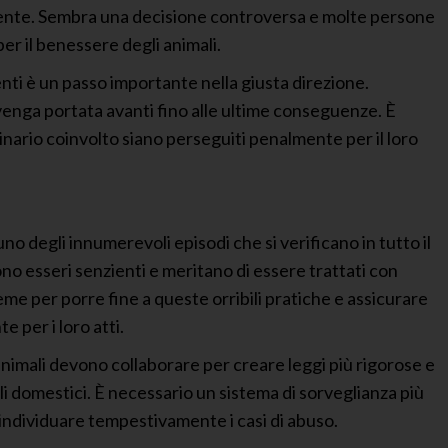
almente. Sembra una decisione controversa e molte persone
r il benessere degli animali.
ti è un passo importante nella giusta direzione.
venga portata avanti fino alle ultime conseguenze. È
rinario coinvolto siano perseguiti penalmente per il loro
o degli innumerevoli episodi che si verificano in tutto il
no esseri senzienti e meritano di essere trattati con
me per porre fine a queste orribili pratiche e assicurare
 per i loro atti.
i animali devono collaborare per creare leggi più rigorose e
li domestici. È necessario un sistema di sorveglianza più
 individuare tempestivamente i casi di abuso.