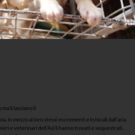
 ma li lasciano lì
ia, in mezzo ai loro stessi escrementi e in locali dall’aria
ieri e veterinari dell’Asl li hanno trovati e sequestrati.