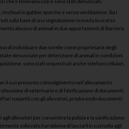
tori che li tenevano così e sono stati denunciati.
i, rinchiusi in gabbie sporche e senza ventilazione. Sia i
nuti sulla base di una segnalazione ricevuta lo scorso
mento abusivo di animali in due appartamenti di Barriera
so di individuare due sorelle come proprietarie degli
o state denunciate per detenzione di animali in condizioni
uisizione, sono stati sequestrati anche telefoni cellulari,
per il suo presunto coinvolgimento nell’allevamento
rofessione di veterinario e di falsificazione di documenti.
 affari sospetti con gli allevatori, producendo documenti
gli allevatori per consentire la pulizia e la sanificazione
temente sollevato il problema di lasciarli in custodia agli