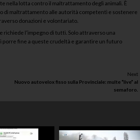
rte nella lotta contro il maltrattamento degli animali. È
o di maltrattamento alle autorità competenti e sostenere
traverso donazioni e volontariato.
e richiede l’impegno di tutti. Solo attraverso una
 porre fine a queste crudeltà e garantire un futuro
Next
Nuovo autovelox fisso sulla Provinciale: multe “live” al
semaforo.