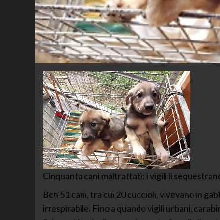
Cinquanta cani maltrattati: i vigili li sequestrano
Ben 51 cani, tra cui 20 cuccioli, vivevano in gabb
irrespirabile. Fino a quando vigili urbani, carabin