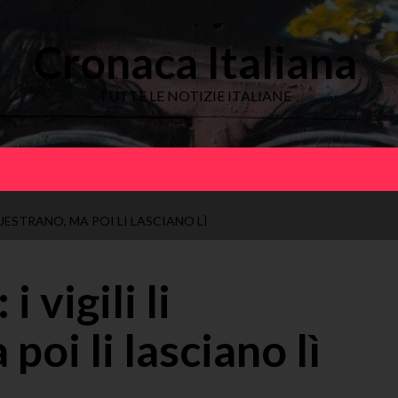
Cronaca Italiana
TUTTE LE NOTIZIE ITALIANE
QUESTRANO, MA POI LI LASCIANO LÌ
i vigili li
oi li lasciano lì