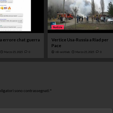
Notizie
ta errore chat guerra
Vertice Usa-Russia a Riad per
Pace
Marzo 25, 2025
0
n8-woltlab
Marzo 25, 2025
0
ligatori sono contrassegnati
*