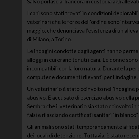
Salvo poi lasciarli ancora in custodia agli alleva
I cani sono stati trovati in condizioni deplorabil
veterinari che le forze dell’ordine sono interve
maggio, che denunciava l’esistenza di un alleva
di Milano, a Torino.
Le indagini condotte dagli agenti hanno permes
alloggi in cui erano tenuti i cani. Le donne son
incompatibili con la loro natura. Durante la perq
computer e documenti rilevanti per l’indagine.
Un veterinario è stato coinvolto nell’indagine 
abusivo. È accusato di esercizio abusivo della p
Sembra che il veterinario sia stato coinvolto in
falsi e rilasciando certificati sanitari “in bianco”.
Gli animali sono stati temporaneamente affidati a
dei locali di detenzione. Tuttavia, è stato recen