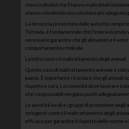
stessi individui che li hanno maltrattati inizi
stanno chiedendo una soluzione più adeguata pe
La denuncia presentata dalle autorità competen
Tuttavia, è fondamentale che l’intera vicenda 
necessario garantire che gli allevatori e il vete
comportamento criminale.
La lotta contro il maltrattamento degli animali
Questo caso di maltrattamento animale è solo un
paese. È importante ricordare che gli animali so
rispetto e cura. La comunità deve lavorare insie
che i responsabili vengano puniti adeguatamente
Le autorità locali e i gruppi di protezione degl
stringenti contro il maltrattamento degli anima
efficace per garantire il rispetto delle norme e