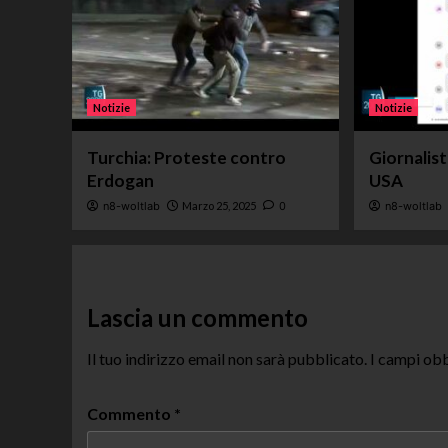
Notizie
Notizie
Turchia: Proteste contro
Giornalis
Erdogan
USA
n8-woltlab
Marzo 25, 2025
0
n8-woltlab
Lascia un commento
Il tuo indirizzo email non sarà pubblicato.
I campi obb
Commento
*