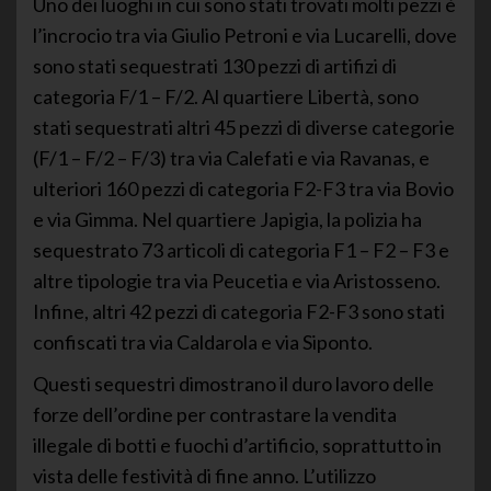
Uno dei luoghi in cui sono stati trovati molti pezzi è
l’incrocio tra via Giulio Petroni e via Lucarelli, dove
sono stati sequestrati 130 pezzi di artifizi di
categoria F/1 – F/2. Al quartiere Libertà, sono
stati sequestrati altri 45 pezzi di diverse categorie
(F/1 – F/2 – F/3) tra via Calefati e via Ravanas, e
ulteriori 160 pezzi di categoria F2-F3 tra via Bovio
e via Gimma. Nel quartiere Japigia, la polizia ha
sequestrato 73 articoli di categoria F1 – F2 – F3 e
altre tipologie tra via Peucetia e via Aristosseno.
Infine, altri 42 pezzi di categoria F2-F3 sono stati
confiscati tra via Caldarola e via Siponto.
Questi sequestri dimostrano il duro lavoro delle
forze dell’ordine per contrastare la vendita
illegale di botti e fuochi d’artificio, soprattutto in
vista delle festività di fine anno. L’utilizzo