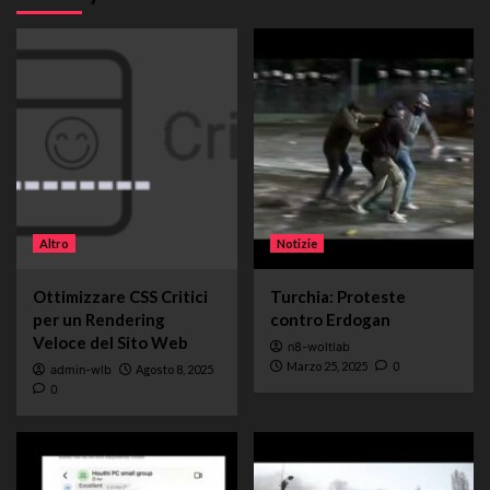
Altro
Notizie
Ottimizzare CSS Critici
Turchia: Proteste
per un Rendering
contro Erdogan
Veloce del Sito Web
n8-woltlab
Marzo 25, 2025
0
admin-wlb
Agosto 8, 2025
0