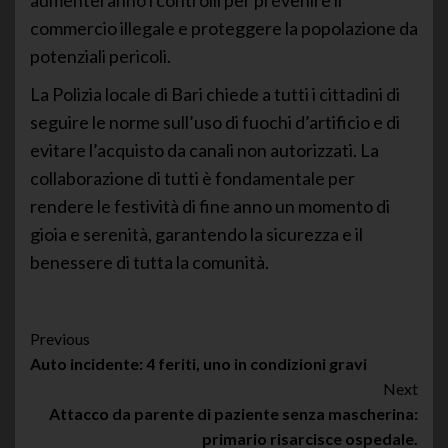
commercio illegale e proteggere la popolazione da
potenziali pericoli.
La Polizia locale di Bari chiede a tutti i cittadini di
seguire le norme sull’uso di fuochi d’artificio e di
evitare l’acquisto da canali non autorizzati. La
collaborazione di tutti è fondamentale per
rendere le festività di fine anno un momento di
gioia e serenità, garantendo la sicurezza e il
benessere di tutta la comunità.
Post
Previous
Auto incidente: 4 feriti, uno in condizioni gravi
Navigation
Next
Attacco da parente di paziente senza mascherina:
primario risarcisce ospedale.