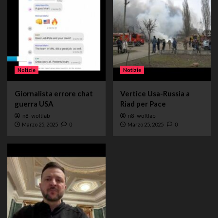
Notizie
Notizie
Giornalista errore chat
Vertice Usa-Russia a
guerra USA
Riad per Pace
n8-woltlab
n8-woltlab
Marzo 25, 2025
0
Marzo 25, 2025
0