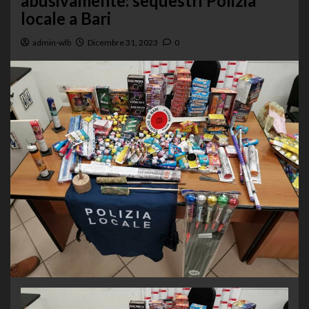
abusivamente: sequestri Polizia
locale a Bari
admin-wlb
Dicembre 31, 2023
0