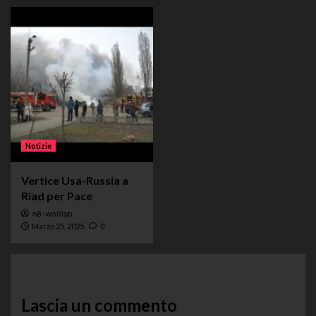
Notizie
Vertice Usa-Russia a
Riad per Pace
n8-woltlab
Marzo 25, 2025
0
Lascia un commento