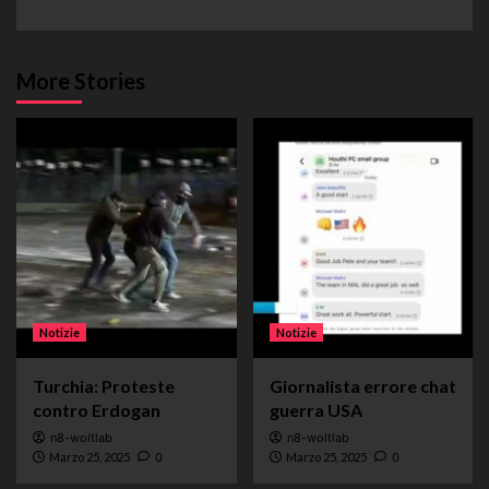
More Stories
Notizie
Notizie
Turchia: Proteste
Giornalista errore chat
contro Erdogan
guerra USA
n8-woltlab
n8-woltlab
Marzo 25, 2025
0
Marzo 25, 2025
0