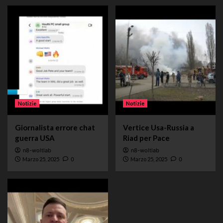
Notizie
Notizie
Giornalista errore chat
Vertice Usa-Russia a
guerra USA
Riad per Pace
n8-woltlab
n8-woltlab
Marzo 25, 2025
0
Marzo 25, 2025
0