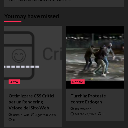
You may have missed
Altro
Notizie
Ottimizzare CSS Critici
Turchia: Proteste
per un Rendering
contro Erdogan
Veloce del Sito Web
n8-woltlab
Marzo 25, 2025
0
admin-wlb
Agosto 8, 2025
0