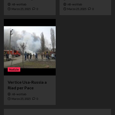
n8-woltlab
n8-woltlab
Marzo 25, 2025
0
Marzo 25, 2025
0
Notizie
Vertice Usa-Russia a
Riad per Pace
n8-woltlab
Marzo 25, 2025
0