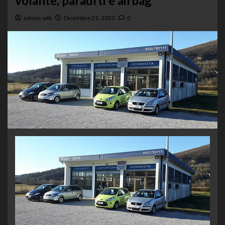
volante, paraurti e airbag”
admin-wlb
Dicembre 21, 2023
0