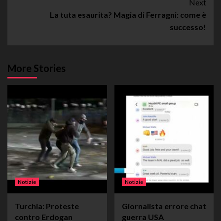
Next
La tuta esaurita? Magia di Ferragni: come è
successo!
More Stories
Notizie
Notizie
Turchia: Proteste
Giornalista errore chat
contro Erdogan
guerra USA