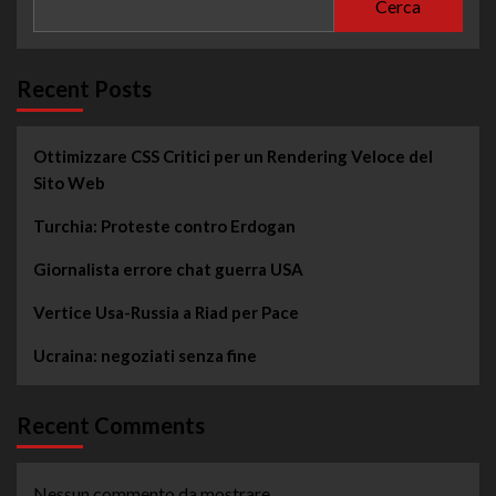
Cerca
Recent Posts
Ottimizzare CSS Critici per un Rendering Veloce del
Sito Web
Turchia: Proteste contro Erdogan
Giornalista errore chat guerra USA
Vertice Usa-Russia a Riad per Pace
Ucraina: negoziati senza fine
Recent Comments
Nessun commento da mostrare.