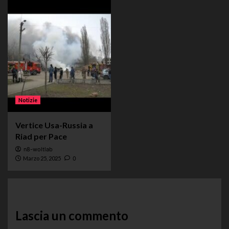
Notizie
Vertice Usa-Russia a
Riad per Pace
n8-woltlab
Marzo 25, 2025
0
Lascia un commento