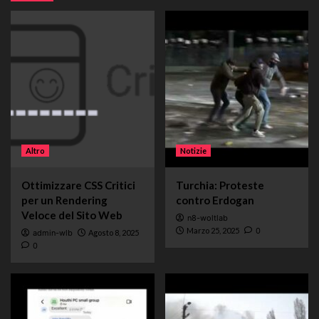
Altro
Notizie
Ottimizzare CSS Critici
Turchia: Proteste
per un Rendering
contro Erdogan
Veloce del Sito Web
n8-woltlab
Marzo 25, 2025
0
admin-wlb
Agosto 8, 2025
0