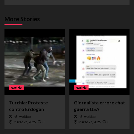
More Stories
Notizie
Notizie
Turchia: Proteste
Giornalista errore chat
contro Erdogan
guerra USA
n8-woltlab
n8-woltlab
Marzo 25, 2025
0
Marzo 25, 2025
0