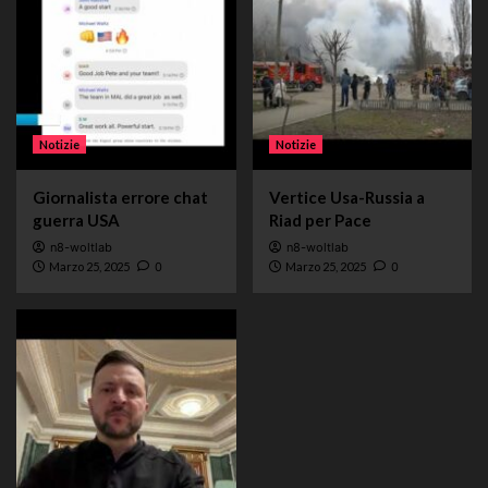
Notizie
Notizie
Giornalista errore chat
Vertice Usa-Russia a
guerra USA
Riad per Pace
n8-woltlab
n8-woltlab
Marzo 25, 2025
0
Marzo 25, 2025
0