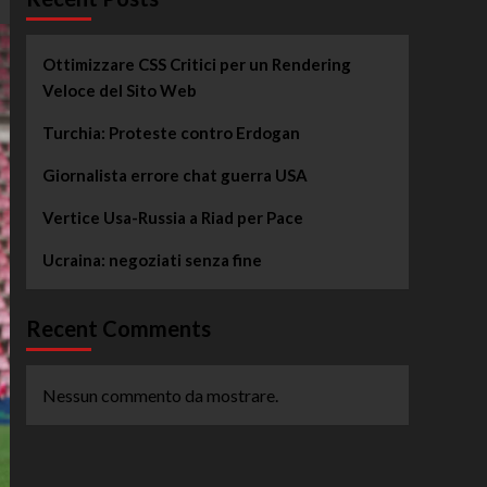
Ottimizzare CSS Critici per un Rendering
Veloce del Sito Web
Turchia: Proteste contro Erdogan
Giornalista errore chat guerra USA
Vertice Usa-Russia a Riad per Pace
Ucraina: negoziati senza fine
Recent Comments
Nessun commento da mostrare.