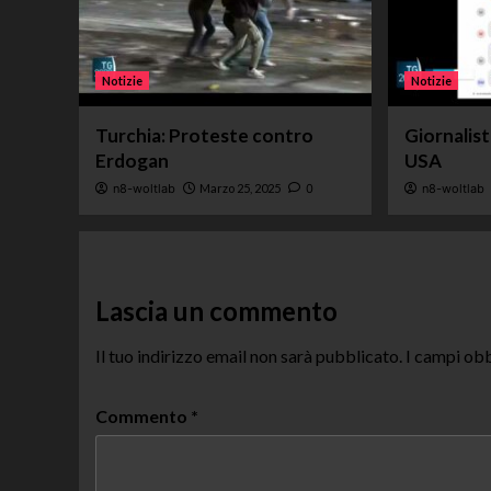
Notizie
Notizie
Turchia: Proteste contro
Giornalis
Erdogan
USA
n8-woltlab
Marzo 25, 2025
0
n8-woltlab
Lascia un commento
Il tuo indirizzo email non sarà pubblicato.
I campi obb
Commento
*