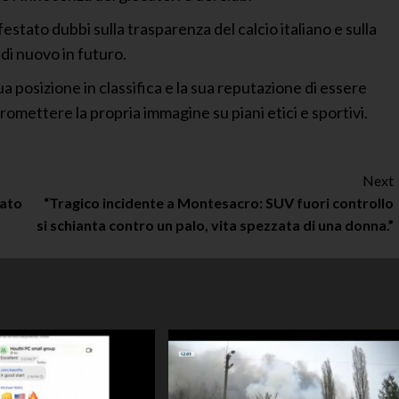
tato dubbi sulla trasparenza del calcio italiano e sulla
 di nuovo in futuro.
a posizione in classifica e la sua reputazione di essere
omettere la propria immagine su piani etici e sportivi.
Next
nato
“Tragico incidente a Montesacro: SUV fuori controllo
si schianta contro un palo, vita spezzata di una donna.”