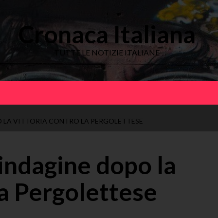
Cronaca Italiana
TUTTE LE NOTIZIE ITALIANE
O LA VITTORIA CONTRO LA PERGOLETTESE
 indagine dopo la
la Pergolettese