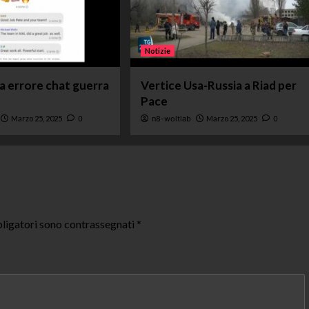
Notizie
ta errore chat guerra
Vertice Usa-Russia a Riad per
Pace
Marzo 25, 2025
0
n8-woltlab
Marzo 25, 2025
0
ligatori sono contrassegnati
*