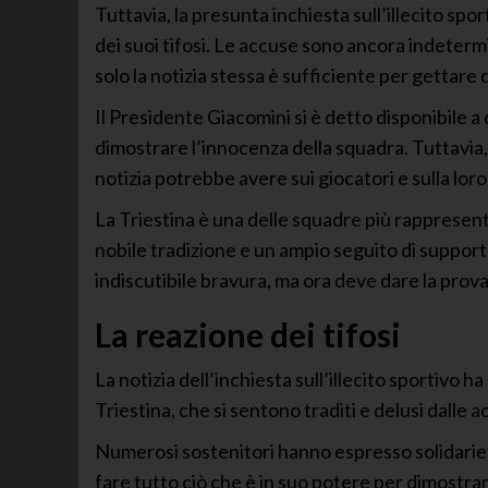
Tuttavia, la presunta inchiesta sull’illecito s
dei suoi tifosi. Le accuse sono ancora indetermi
solo la notizia stessa è sufficiente per gettare d
Il Presidente Giacomini si è detto disponibile a 
dimostrare l’innocenza della squadra. Tuttavia
notizia potrebbe avere sui giocatori e sulla lor
La Triestina è una delle squadre più rappresenta
nobile tradizione e un ampio seguito di support
indiscutibile bravura, ma ora deve dare la prova 
La reazione dei tifosi
La notizia dell’inchiesta sull’illecito sportivo ha
Triestina, che si sentono traditi e delusi dalle 
Numerosi sostenitori hanno espresso solidariet
fare tutto ciò che è in suo potere per dimostrar