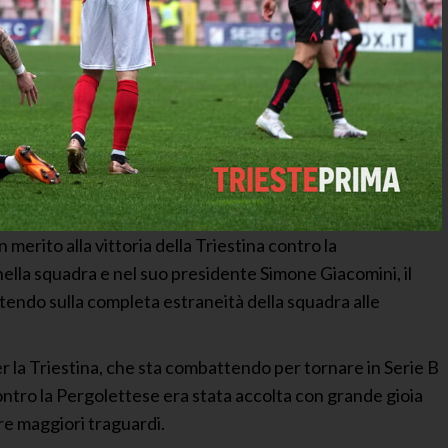
n merito alla vittoria della Triestina contro la
la squadra e nel suo presidente Simone Giacomini, il
tendo sulla completa estraneità della squadra alle
r la Triestina, che sta combattendo per tornare in Serie B
ontro la Pergolettese era stata accolta con grande gioia
re maggiori traguardi.