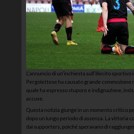
L’annuncio di un’inchiesta sull’illecito sportivo i
Pergolettese ha causato grande commozione nel
quale ha espresso stupore e indignazione, insis
accuse.
Questa notizia giunge in un momento critico pe
dopo un lungo periodo di assenza. La vittoria c
dai supporters, poiché speravano di raggiunge