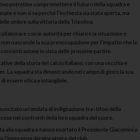
portivo potrebbe compromettere il futuro della squadra e
nate e non si sa perché l’inchiesta sia stata aperta, ma
elle ombre sulla vittoria della Triestina.
collaborare con le autorità per chiarire la situazione e
, non nasconde la sua preoccupazione per l’impatto che la
o concentrazione in vista delle prossime partite.
tive della storia del calcio italiano, con una vecchia e
er. La squadra sta dimostrando nel campo di gioco la sua
di essere etica e intangibile.
 suscitato un’ondata di indignazione tra i tifosi della
accuse nei confronti della loro squadra del cuore.
à alla squadra e hanno esortato il Presidente Giacomini a
e l’innocenza dei giocatori e del club.