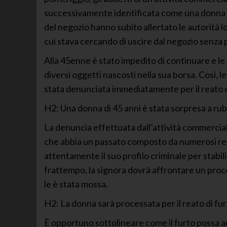
successivamente identificata come una donna di
del negozio hanno subito allertato le autorità l
cui stava cercando di uscire dal negozio senza 
Alla 45enne è stato impedito di continuare e le
diversi oggetti nascosti nella sua borsa. Così, l
stata denunciata immediatamente per il reato d
H2: Una donna di 45 anni è stata sorpresa a rub
La denuncia effettuata dall’attività commercial
che abbia un passato composto da numerosi reat
attentamente il suo profilo criminale per stabilir
frattempo, la signora dovrà affrontare un proce
le è stata mossa.
H2: La donna sarà processata per il reato di fu
È opportuno sottolineare come il furto possa arr