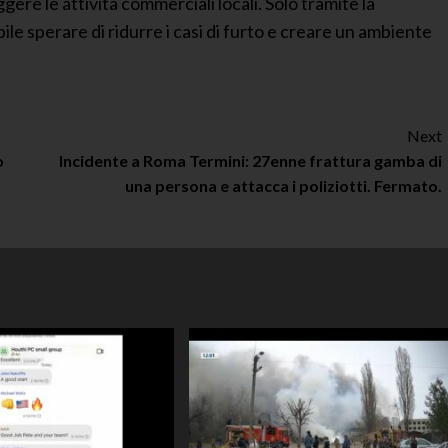
ere le attività commerciali locali. Solo tramite la
ile sperare di ridurre i casi di furto e creare un ambiente
Next
o
Incidente a Roma Termini: 27enne frattura gamba di
una persona e attacca i poliziotti. Fermato.