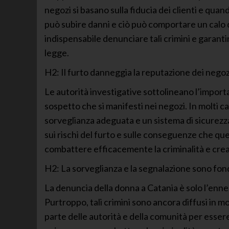
negozi si basano sulla fiducia dei clienti e quan
può subire danni e ciò può comportare un calo d
indispensabile denunciare tali crimini e garanti
legge.
H2: Il furto danneggia la reputazione dei negoz
Le autorità investigative sottolineano l’import
sospetto che si manifesti nei negozi. In molti ca
sorveglianza adeguata e un sistema di sicurezza e
sui rischi del furto e sulle conseguenze che qu
combattere efficacemente la criminalità e crea
H2: La sorveglianza e la segnalazione sono fond
La denuncia della donna a Catania è solo l’ennes
Purtroppo, tali crimini sono ancora diffusi in m
parte delle autorità e della comunità per essere 