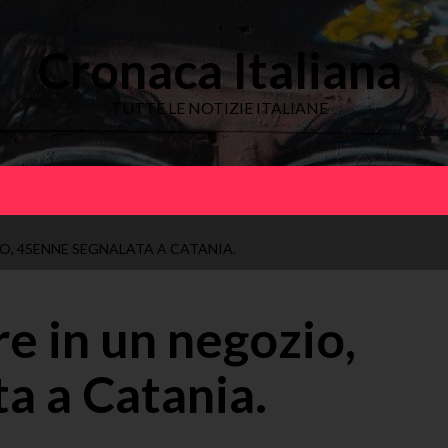
Cronaca Italiana
TUTTE LE NOTIZIE ITALIANE
O, 45ENNE SEGNALATA A CATANIA.
e in un negozio,
a a Catania.