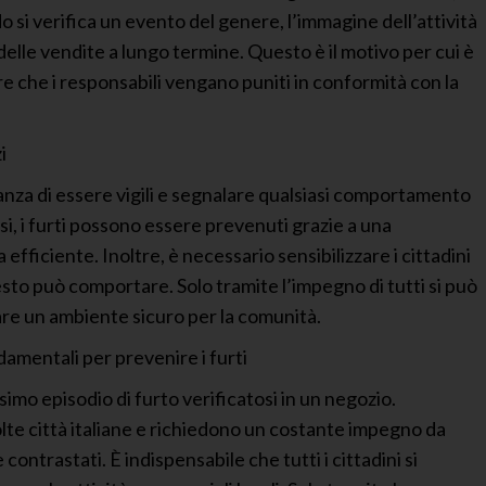
do si verifica un evento del genere, l’immagine dell’attività
elle vendite a lungo termine. Questo è il motivo per cui è
re che i responsabili vengano puniti in conformità con la
i
anza di essere vigili e segnalare qualsiasi comportamento
si, i furti possono essere prevenuti grazie a una
fficiente. Inoltre, è necessario sensibilizzare i cittadini
esto può comportare. Solo tramite l’impegno di tutti si può
re un ambiente sicuro per la comunità.
amentali per prevenire i furti
imo episodio di furto verificatosi in un negozio.
olte città italiane e richiedono un costante impegno da
contrastati. È indispensabile che tutti i cittadini si