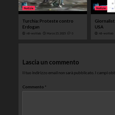
Notizie
Notizie
Turchia: Proteste contro
Giornalis
Erdogan
USA
n8-woltlab
Marzo 25, 2025
0
n8-woltlab
Lascia un commento
Il tuo indirizzo email non sarà pubblicato.
I campi obb
Commento
*