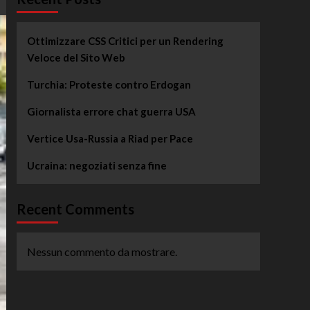
Ottimizzare CSS Critici per un Rendering
Veloce del Sito Web
Turchia: Proteste contro Erdogan
Giornalista errore chat guerra USA
Vertice Usa-Russia a Riad per Pace
Ucraina: negoziati senza fine
Recent Comments
Nessun commento da mostrare.