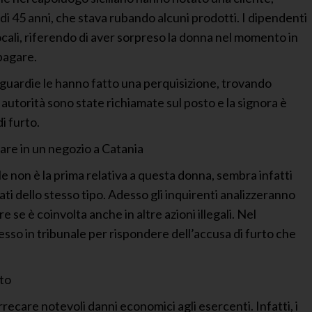
 45 anni, che stava rubando alcuni prodotti. I dipendenti
ocali, riferendo di aver sorpreso la donna nel momento in
pagare.
 guardie le hanno fatto una perquisizione, trovando
e autorità sono state richiamate sul posto e la signora è
i furto.
are in un negozio a Catania
e non è la prima relativa a questa donna, sembra infatti
i dello stesso tipo. Adesso gli inquirenti analizzeranno
e se è coinvolta anche in altre azioni illegali. Nel
sso in tribunale per rispondere dell’accusa di furto che
rto
ecare notevoli danni economici agli esercenti. Infatti, i