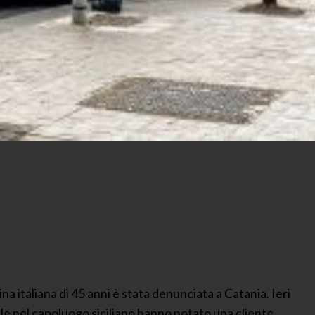
 italiana di 45 anni è stata denunciata a Catania. Ieri
ale nel capoluogo siciliano hanno notato una cliente,