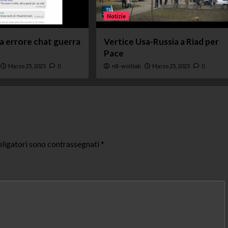
Notizie
ta errore chat guerra
Vertice Usa-Russia a Riad per
Pace
Marzo 25, 2025
0
n8-woltlab
Marzo 25, 2025
0
ligatori sono contrassegnati
*