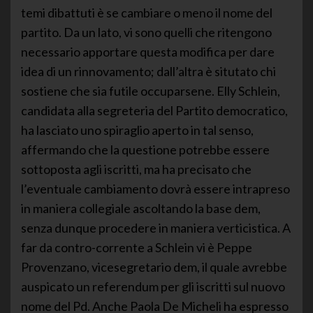
temi dibattuti è se cambiare o meno il nome del
partito. Da un lato, vi sono quelli che ritengono
necessario apportare questa modifica per dare
idea di un rinnovamento; dall’altra è situtato chi
sostiene che sia futile occuparsene. Elly Schlein,
candidata alla segreteria del Partito democratico,
ha lasciato uno spiraglio aperto in tal senso,
affermando che la questione potrebbe essere
sottoposta agli iscritti, ma ha precisato che
l’eventuale cambiamento dovrà essere intrapreso
in maniera collegiale ascoltando la base dem,
senza dunque procedere in maniera verticistica. A
far da contro-corrente a Schlein vi è Peppe
Provenzano, vicesegretario dem, il quale avrebbe
auspicato un referendum per gli iscritti sul nuovo
nome del Pd. Anche Paola De Micheli ha espresso