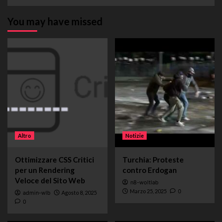
You may have missed
Altro
Notizie
Ottimizzare CSS Critici
Turchia: Proteste
per un Rendering
contro Erdogan
Veloce del Sito Web
n8-woltlab
Marzo 25, 2025
0
admin-wlb
Agosto 8, 2025
0