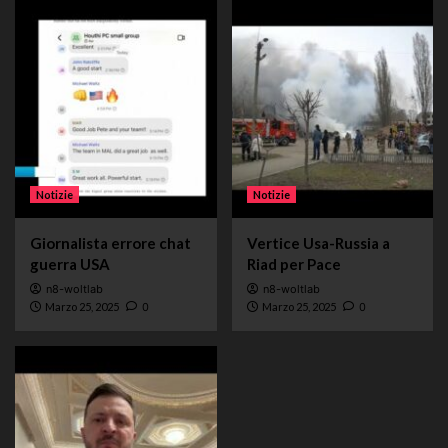
Notizie
Notizie
Giornalista errore chat
Vertice Usa-Russia a
guerra USA
Riad per Pace
n8-woltlab
n8-woltlab
Marzo 25, 2025
0
Marzo 25, 2025
0