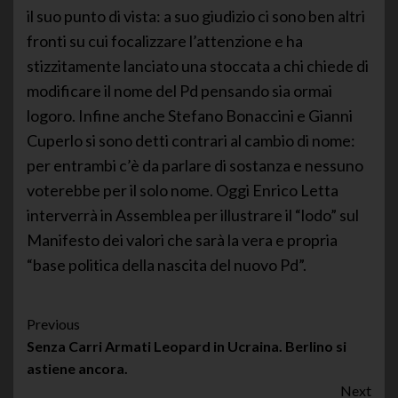
il suo punto di vista: a suo giudizio ci sono ben altri
fronti su cui focalizzare l’attenzione e ha
stizzitamente lanciato una stoccata a chi chiede di
modificare il nome del Pd pensando sia ormai
logoro. Infine anche Stefano Bonaccini e Gianni
Cuperlo si sono detti contrari al cambio di nome:
per entrambi c’è da parlare di sostanza e nessuno
voterebbe per il solo nome. Oggi Enrico Letta
interverrà in Assemblea per illustrare il “lodo” sul
Manifesto dei valori che sarà la vera e propria
“base politica della nascita del nuovo Pd”.
Post
Previous
Senza Carri Armati Leopard in Ucraina. Berlino si
Navigation
astiene ancora.
Next