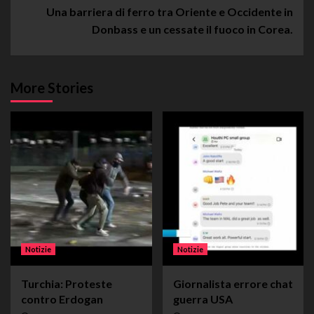
Una barriera di ferro tra Oriente e Occidente in
Donbass e un cessate il fuoco in Corea.
More Stories
Notizie
Notizie
Turchia: Proteste
Giornalista errore chat
contro Erdogan
guerra USA