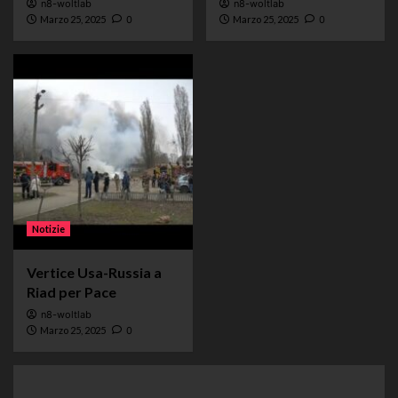
n8-woltlab
n8-woltlab
Marzo 25, 2025
0
Marzo 25, 2025
0
Notizie
Vertice Usa-Russia a
Riad per Pace
n8-woltlab
Marzo 25, 2025
0