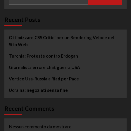
Recent Posts
Ottimizzare CSS Critici per un Rendering Veloce del
Sito Web
Turchia: Proteste contro Erdogan
Giornalista errore chat guerra USA
Vertice Usa-Russia a Riad per Pace
Ucraina: negoziati senza fine
Recent Comments
Nessun commento da mostrare.