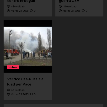
contro Erdogan
guerra USA
n8-woltlab
n8-woltlab
Marzo 25, 2025
0
Marzo 25, 2025
0
Notizie
Vertice Usa-Russia a
Riad per Pace
n8-woltlab
Marzo 25, 2025
0