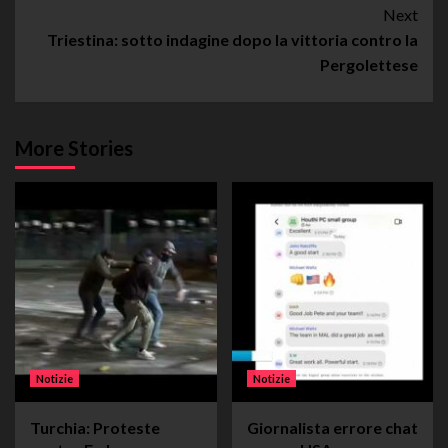
Next
Triestina: sotto indagine dopo la vittoria contro la
Pergolettese
More Stories
Notizie
Notizie
Turchia: Proteste
Giornalista errore chat