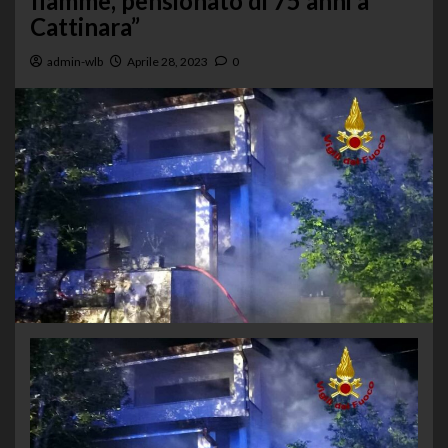
fiamme, pensionato di 75 anni a
Cattinara”
admin-wlb
Aprile 28, 2023
0