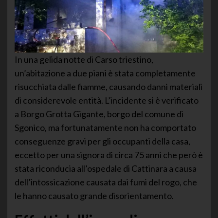
In una gelida notte di Carso triestino,
un’abitazione a due piani è stata completamente
risucchiata dalle fiamme, causando danni materiali
di considerevole entità. L’incidente si è verificato
a Borgo Grotta Gigante, borgo del comune di
Sgonico, ma fortunatamente non ha comportato
conseguenze gravi per gli occupanti della casa,
eccetto per una signora di circa 75 anni che però è
stata riconducia all’ospedale di Cattinara a causa
dell’intossicazione causata dai fumi del rogo, che
le hanno causato grande disorientamento.