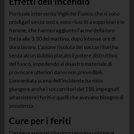
Effetti dell’incendio
Puntuale intervento Vigili del Fuoco, che si sono
prodigati senza sosta, sono riusciti a sopprimere le
fiamme, che hanno raggiunto l’acme della loro
forza alle 3:30 del mattino, dopo intense ore di
duro lavoro. L’azione risoluta dei soccorritori ha
senza alcun dubbio placato il potere distruttivo
del fuoco, impedendo al disastro materiale di
provocare ulteriori danni non prevedibili.
L’immediata scena dell’incidente ha visto
giungere anche i soccorritori del 118, impegnati
ad assistere i feriti e quelli che avevano bisogno di
assistenza.
Cure per i feriti
L’anziana associata ha riportato una ustione al