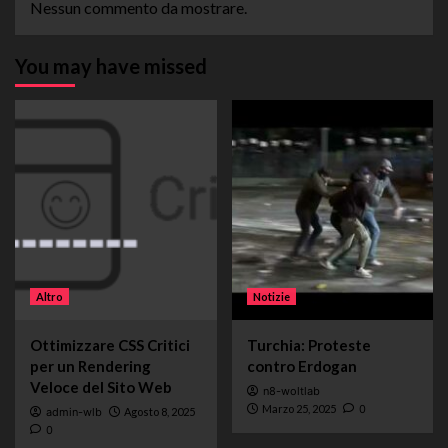
Nessun commento da mostrare.
You may have missed
Altro
Notizie
Ottimizzare CSS Critici
Turchia: Proteste
per un Rendering
contro Erdogan
Veloce del Sito Web
n8-woltlab
Marzo 25, 2025
0
admin-wlb
Agosto 8, 2025
0