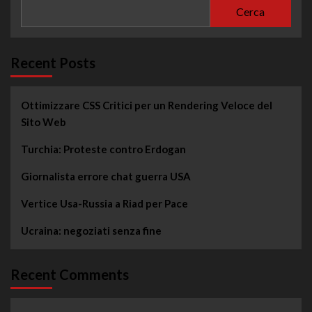
Cerca
Recent Posts
Ottimizzare CSS Critici per un Rendering Veloce del
Sito Web
Turchia: Proteste contro Erdogan
Giornalista errore chat guerra USA
Vertice Usa-Russia a Riad per Pace
Ucraina: negoziati senza fine
Recent Comments