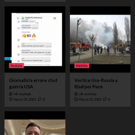
Notizie
Notizie
Giornalista errore chat
Vertice Usa-Russia a
guerra USA
Riad per Pace
n8-woltlab
n8-woltlab
Marzo 25, 2025
0
Marzo 25, 2025
0