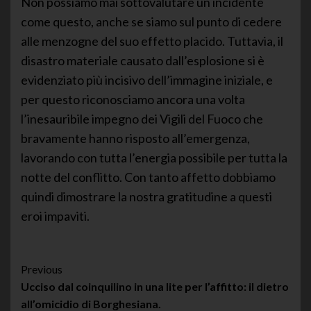
Non possiamo mai sottovalutare un incidente
come questo, anche se siamo sul punto di cedere
alle menzogne del suo effetto placido. Tuttavia, il
disastro materiale causato dall’esplosione si è
evidenziato più incisivo dell’immagine iniziale, e
per questo riconosciamo ancora una volta
l’inesauribile impegno dei Vigili del Fuoco che
bravamente hanno risposto all’emergenza,
lavorando con tutta l’energia possibile per tutta la
notte del conflitto. Con tanto affetto dobbiamo
quindi dimostrare la nostra gratitudine a questi
eroi impaviti.
Post
Previous
Ucciso dal coinquilino in una lite per l’affitto: il dietro
Navigation
all’omicidio di Borghesiana.