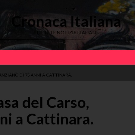
Cronaca Italiana
TUTTE LE NOTIZIE ITALIANE
ANZIANO DI 75 ANNI A CATTINARA.
asa del Carso,
ni a Cattinara.