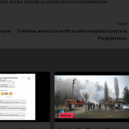
ilmente anche solo da un punto di vista sentimentale.
Next
no per
Triestina, avanza la verifica sulla conquista contro la
Pergolettese.
Notizie