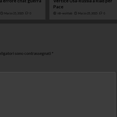
ta errore chat guerra
Vertice Usa-Russia a Riad per
Pace
Marzo 25, 2025
0
n8-woltlab
Marzo 25, 2025
0
ligatori sono contrassegnati
*