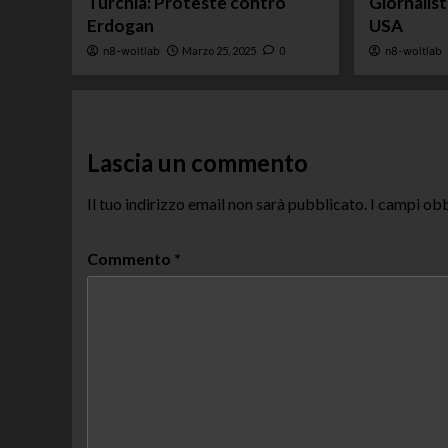
Turchia: Proteste contro
Giornalis
Erdogan
USA
n8-woltlab
Marzo 25, 2025
0
n8-woltlab
Lascia un commento
Il tuo indirizzo email non sarà pubblicato.
I campi obb
Commento
*