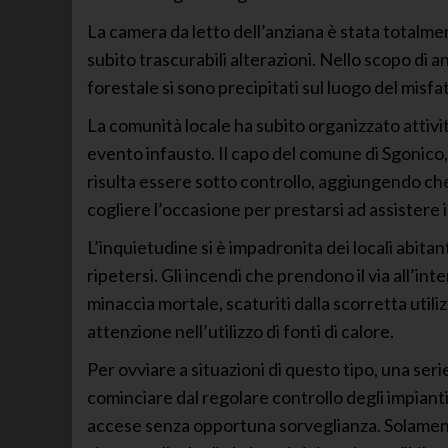
La camera da letto dell’anziana è stata totalme
subito trascurabili alterazioni. Nello scopo di a
forestale si sono precipitati sul luogo del misfa
La comunità locale ha subito organizzato attivit
evento infausto. Il capo del comune di Sgonico,
risulta essere sotto controllo, aggiungendo che
cogliere l’occasione per prestarsi ad assistere in
L’inquietudine si è impadronita dei locali abita
ripetersi. Gli incendi che prendono il via all’in
minaccia mortale, scaturiti dalla scorretta util
attenzione nell’utilizzo di fonti di calore.
Per ovviare a situazioni di questo tipo, una ser
cominciare dal regolare controllo degli impianti e
accese senza opportuna sorveglianza. Solamente 