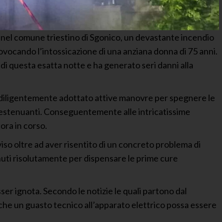
 nel comune triestino di Sgonico, un devastante incendio
rovocando l’intossicazione di una anziana donna di 75 anni.
 di questa esatta notte e ha generato seri danni alla
no diligentemente adottato attive manovre per spegnere le
 estenuanti. Conseguentemente alle intricatissime
ora in corso.
iso oltre ad aver risentito di un concreto problema di
nuti risolutamente per dispensare le prime cure
sser ignota. Secondo le notizie le quali partono dal
che un guasto tecnico all’apparato elettrico possa essere