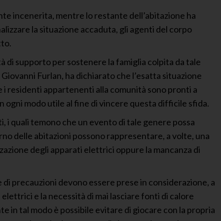
nte incenerita, mentre lo restante dell’abitazione ha
nalizzare la situazione accaduta, gli agenti del corpo
tto.
à di supporto per sostenere la famiglia colpita da tale
 Giovanni Furlan, ha dichiarato che l’esatta situazione
 i residenti appartenenti alla comunità sono pronti a
 ogni modo utile al fine di vincere questa difficile sfida.
nti, i quali temono che un evento di tale genere possa
terno delle abitazioni possono rappresentare, a volte, una
izzazione degli apparati elettrici oppure la mancanza di
ie di precauzioni devono essere prese in considerazione, a
lettrici e la necessità di mai lasciare fonti di calore
in tal modo è possibile evitare di giocare con la propria