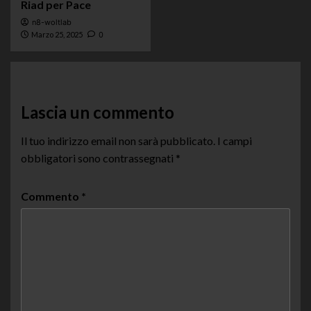
Riad per Pace
n8-woltlab
Marzo 25, 2025
0
Lascia un commento
Il tuo indirizzo email non sarà pubblicato.
I campi
obbligatori sono contrassegnati
*
Commento
*