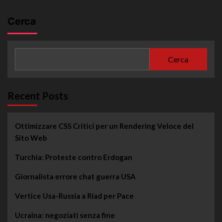
Cerca
Cerca
Recent Posts
Ottimizzare CSS Critici per un Rendering Veloce del
Sito Web
Turchia: Proteste contro Erdogan
Giornalista errore chat guerra USA
Vertice Usa-Russia a Riad per Pace
Ucraina: negoziati senza fine