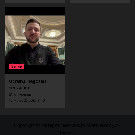
Notizie
Ucraina: negoziati
senza fine
n8-woltlab
Marzo 25, 2025
0
Copyright © All rights reserved.
|
CoverNews
by AF
themes.