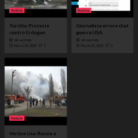
Notizie
Notizie
Turchia: Proteste
Giornalista errore chat
contro Erdogan
guerra USA
n8-woltlab
n8-woltlab
Marzo 25, 2025
0
Marzo 25, 2025
0
Notizie
Vertice Usa-Russia a