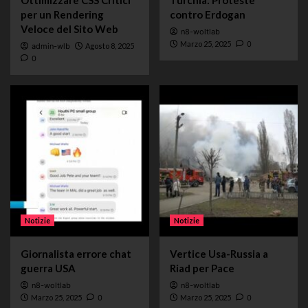
Ottimizzare CSS Critici
Turchia: Proteste
per un Rendering
contro Erdogan
Veloce del Sito Web
n8-woltlab
Marzo 25, 2025
0
admin-wlb
Agosto 8, 2025
0
Notizie
Notizie
Giornalista errore chat
Vertice Usa-Russia a
guerra USA
Riad per Pace
n8-woltlab
n8-woltlab
Marzo 25, 2025
0
Marzo 25, 2025
0