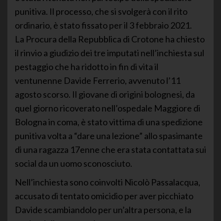
punitiva. Il processo, che si svolgerà con il rito
ordinario, è stato fissato per il 3 febbraio 2021.
La Procura della Repubblica di Crotone ha chiesto
il rinvio a giudizio dei tre imputati nell’inchiesta sul
pestaggio che ha ridotto in fin di vita il
ventunenne Davide Ferrerio, avvenuto l’11
agosto scorso. Il giovane di origini bolognesi, da
quel giorno ricoverato nell’ospedale Maggiore di
Bologna in coma, è stato vittima di una spedizione
punitiva volta a “dare una lezione” allo spasimante
di una ragazza 17enne che era stata contattata sui
social da un uomo sconosciuto.
Nell’inchiesta sono coinvolti Nicolò Passalacqua,
accusato di tentato omicidio per aver picchiato
Davide scambiandolo per un’altra persona, e la