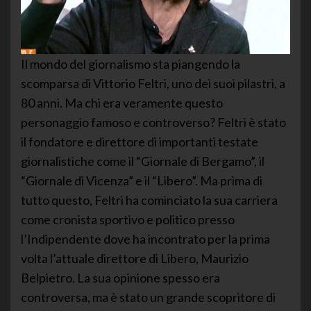
Il mondo del giornalismo sta piangendo la
scomparsa di Vittorio Feltri, uno dei suoi pilastri, a
80 anni. Ma chi era veramente questo
personaggio famoso e controverso? Feltri è stato
il fondatore e direttore di importanti testate
giornalistiche come il “Giornale di Bergamo”, il
“Giornale di Vicenza” e il “Libero”. Ma prima di
tutto questo, Feltri ha cominciato la sua carriera
come cronista sportivo e politico presso
l’Indipendente dove ha incontrato per la prima
volta l’attuale direttore di Libero, Maurizio
Belpietro. La sua opinione spesso era
controversa, ma è stato un grande scopritore di