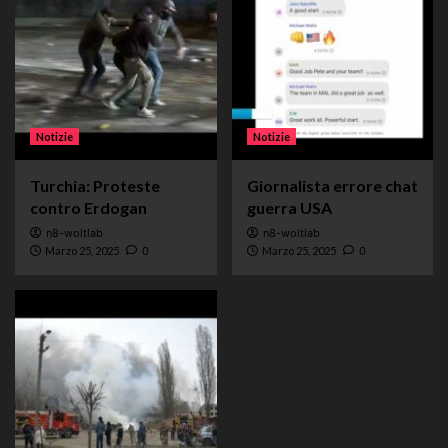
Notizie
Notizie
Turchia: Proteste
Giornalista errore chat
contro Erdogan
guerra USA
n8-woltlab
n8-woltlab
Marzo 25, 2025
0
Marzo 25, 2025
0