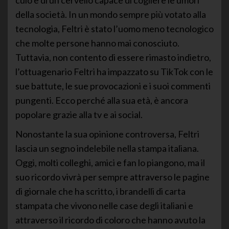
della società. In un mondo sempre più votato alla
tecnologia, Feltri è stato l’uomo meno tecnologico
che molte persone hanno mai conosciuto.
Tuttavia, non contento di essere rimasto indietro,
l’ottuagenario Feltri ha impazzato su TikTok con le
sue battute, le sue provocazioni e i suoi commenti
pungenti. Ecco perché alla sua età, è ancora
popolare grazie alla tv e ai social.
Nonostante la sua opinione controversa, Feltri
lascia un segno indelebile nella stampa italiana.
Oggi, molti colleghi, amici e fan lo piangono, ma il
suo ricordo vivrà per sempre attraverso le pagine
di giornale che ha scritto, i brandelli di carta
stampata che vivono nelle case degli italiani e
attraverso il ricordo di coloro che hanno avuto la