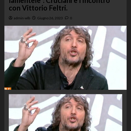
lamentele”: Cruciani e l’incontro
con Vittorio Feltri.
admin-wlb
Giugno 26, 2023
0