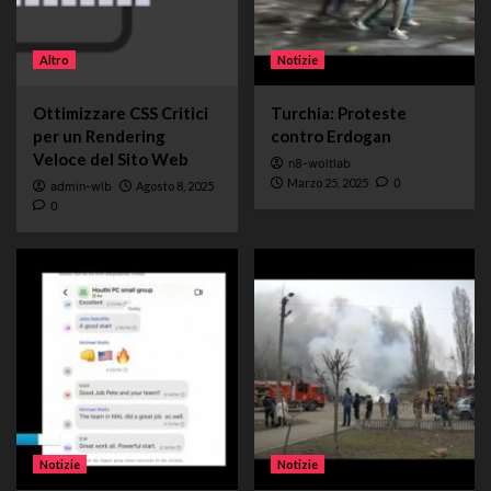
Altro
Notizie
Ottimizzare CSS Critici
Turchia: Proteste
per un Rendering
contro Erdogan
Veloce del Sito Web
n8-woltlab
Marzo 25, 2025
0
admin-wlb
Agosto 8, 2025
0
Notizie
Notizie