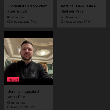
Giornalista errore chat
Vertice Usa-Russia a
guerra USA
Riad per Pace
n8-woltlab
n8-woltlab
Marzo 25, 2025
0
Marzo 25, 2025
0
Notizie
Ucraina: negoziati
senza fine
n8-woltlab
Marzo 25, 2025
0