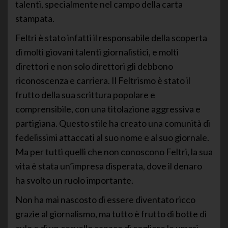
talenti, specialmente nel campo della carta
stampata.
Feltri è stato infatti il responsabile della scoperta
di molti giovani talenti giornalistici, e molti
direttori e non solo direttori gli debbono
riconoscenza e carriera. Il Feltrismo è stato il
frutto della sua scrittura popolare e
comprensibile, con una titolazione aggressiva e
partigiana. Questo stile ha creato una comunità di
fedelissimi attaccati al suo nome e al suo giornale.
Ma per tutti quelli che non conoscono Feltri, la sua
vita è stata un’impresa disperata, dove il denaro
ha svolto un ruolo importante.
Non ha mai nascosto di essere diventato ricco
grazie al giornalismo, ma tutto è frutto di botte di
culo e di un cervello capace di cogliere le umori