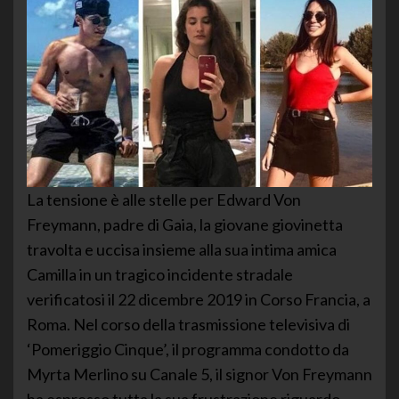
La tensione è alle stelle per Edward Von
Freymann, padre di Gaia, la giovane giovinetta
travolta e uccisa insieme alla sua intima amica
Camilla in un tragico incidente stradale
verificatosi il 22 dicembre 2019 in Corso Francia, a
Roma. Nel corso della trasmissione televisiva di
‘Pomeriggio Cinque’, il programma condotto da
Myrta Merlino su Canale 5, il signor Von Freymann