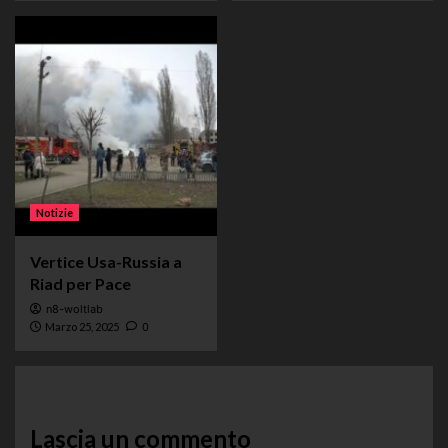
Notizie
Vertice Usa-Russia a
Riad per Pace
n8-woltlab
Marzo 25, 2025
0
Lascia un commento