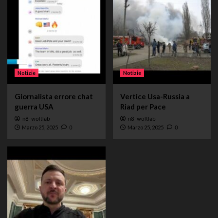
Notizie
Notizie
Giornalista errore chat
Vertice Usa-Russia a
guerra USA
Riad per Pace
n8-woltlab
n8-woltlab
Marzo 25, 2025
0
Marzo 25, 2025
0