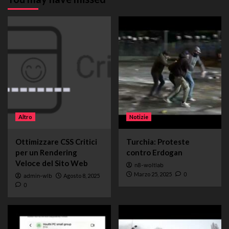
Altro
Notizie
Ottimizzare CSS Critici
Turchia: Proteste
per un Rendering
contro Erdogan
Veloce del Sito Web
n8-woltlab
Marzo 25, 2025
0
admin-wlb
Agosto 8, 2025
0