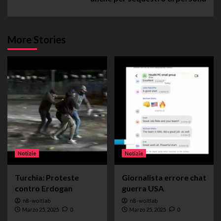
More Stories
Notizie
Notizie
Turchia: Proteste
Giornalista errore chat
contro Erdogan
guerra USA
n8-woltlab
n8-woltlab
Marzo 25, 2025
0
Marzo 25, 2025
0