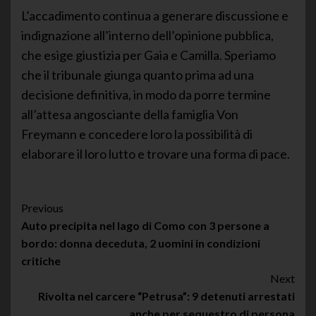
L’accadimento continua a generare discussione e
indignazione all’interno dell’opinione pubblica,
che esige giustizia per Gaia e Camilla. Speriamo
che il tribunale giunga quanto prima ad una
decisione definitiva, in modo da porre termine
all’attesa angosciante della famiglia Von
Freymann e concedere loro la possibilità di
elaborare il loro lutto e trovare una forma di pace.
Post
Previous
Auto precipita nel lago di Como con 3 persone a
Navigation
bordo: donna deceduta, 2 uomini in condizioni
critiche
Next
Rivolta nel carcere “Petrusa”: 9 detenuti arrestati
anche per sequestro di persona