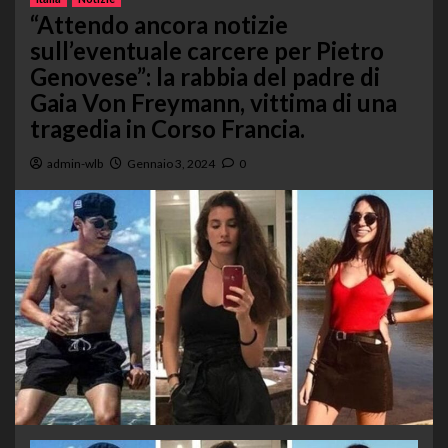
“Attendo ancora notizie
sull’eventuale carcere per Pietro
Genovese”: la rabbia del padre di
Gaia Von Freymann, vittima di una
tragedia in Corso Francia.
admin-wlb
Gennaio 3, 2024
0